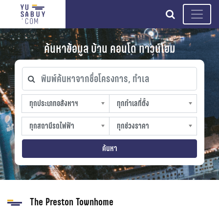
search
ค้นหาข้อมูล บ้าน คอนโด ทาวน์โฮม
พิมพ์ค้นหาจากชื่อโครงการ, ทำเล
ทุกประเภทอสังหาฯ
ทุกทำเลที่ตั้ง
ทุกประเภทอสังหาฯ
ทุกทำเลที่ตั้ง
sproperty
slocation
ทุกสถานีรถไฟฟ้า
ทุกช่วงราคา
ทุกสถานีรถไฟฟ้า
ทุกช่วงราคา
strain-station
sprice
ค้นหา
The Preston Townhome