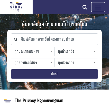
search
ค้นหาข้อมูล บ้าน คอนโด ทาวน์โฮม
พิมพ์ค้นหาจากชื่อโครงการ, ทำเล
ทุกประเภทอสังหาฯ
ทุกทำเลที่ตั้ง
ทุกประเภทอสังหาฯ
ทุกทำเลที่ตั้ง
sproperty
slocation
ทุกสถานีรถไฟฟ้า
ทุกช่วงราคา
ทุกสถานีรถไฟฟ้า
ทุกช่วงราคา
strain-station
sprice
ค้นหา
The Privacy Ngamwongwan