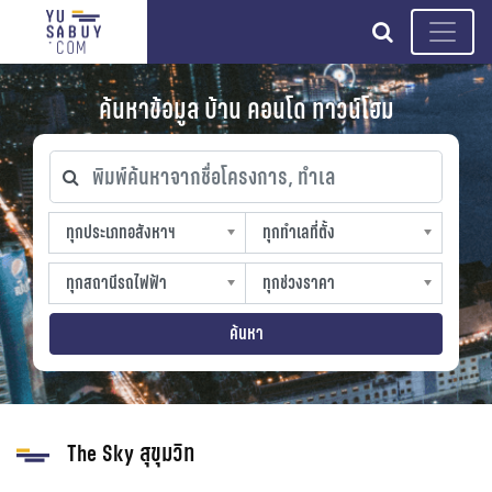
search
ค้นหาข้อมูล บ้าน คอนโด ทาวน์โฮม
พิมพ์ค้นหาจากชื่อโครงการ, ทำเล
ทุกประเภทอสังหาฯ
ทุกทำเลที่ตั้ง
ทุกประเภทอสังหาฯ
ทุกทำเลที่ตั้ง
sproperty
slocation
ทุกสถานีรถไฟฟ้า
ทุกช่วงราคา
ทุกสถานีรถไฟฟ้า
ทุกช่วงราคา
strain-station
sprice
ค้นหา
The Sky สุขุมวิท