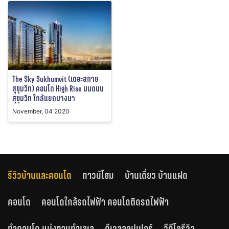
The Sky Sukhumvit (เดอะสกาย
สุขุมวิท) คอนโด High Rise บนถนน
สุขุมวิท ใกล้แยกบางนา
November, 04 2020
รีวิวบ้านและคอนโด
ทาวน์โฮม
บ้านเดี่ยว บ้านแฝด
คอนโด
คอนโดใกล้รถไฟฟ้า คอนโดติดรถไฟฟ้า
ทำคอนโด แบ่งตามทำเลเล
ดีเวลลอปเปอร์
วีดีโอรีวิว