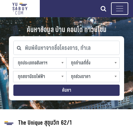
search
ค้นหาข้อมูล บ้าน คอนโด ทาวน์โฮม
พิมพ์ค้นหาจากชื่อโครงการ, ทำเล
ทุกประเภทอสังหาฯ
ทุกทำเลที่ตั้ง
ทุกประเภทอสังหาฯ
ทุกทำเลที่ตั้ง
sproperty
slocation
ทุกสถานีรถไฟฟ้า
ทุกช่วงราคา
ทุกสถานีรถไฟฟ้า
ทุกช่วงราคา
strain-station
sprice
ค้นหา
The Unique สุขุมวิท 62/1