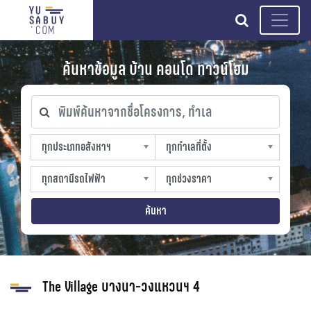
search
ค้นหาข้อมูล บ้าน คอนโด ทาวน์โฮม
พิมพ์ค้นหาจากชื่อโครงการ, ทำเล
ทุกประเภทอสังหาฯ
ทุกทำเลที่ตั้ง
ทุกประเภทอสังหาฯ
ทุกทำเลที่ตั้ง
sproperty
slocation
ทุกสถานีรถไฟฟ้า
ทุกช่วงราคา
ทุกสถานีรถไฟฟ้า
ทุกช่วงราคา
strain-station
sprice
ค้นหา
The Village บางนา-วงแหวนฯ 4