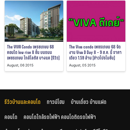
The VIVA Condo เพรชเกษม 68
The Viva condo เพชรเกษม 68 จัด
คอนโด low rise 8 ชั้น บนถนน
งาน Viva D Day 8 – 9 ส.ค. นี้ ราคา
เพชรเกษม ใกล้โลตัส บางแค [รีวิว]
เดียว 1.59 ล้าน [ข่าวโปรโมชั่น]
August, 06 2015
August, 05 2015
รีวิวบ้านและคอนโด
ทาวน์โฮม
บ้านเดี่ยว บ้านแฝด
คอนโด
คอนโดใกล้รถไฟฟ้า คอนโดติดรถไฟฟ้า