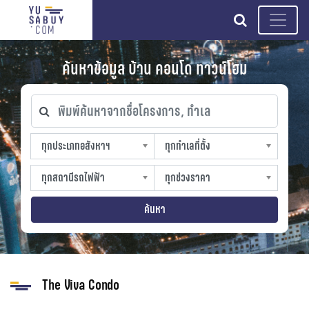
search
ค้นหาข้อมูล บ้าน คอนโด ทาวน์โฮม
พิมพ์ค้นหาจากชื่อโครงการ, ทำเล
ทุกประเภทอสังหาฯ
ทุกทำเลที่ตั้ง
ทุกประเภทอสังหาฯ
ทุกทำเลที่ตั้ง
sproperty
slocation
ทุกสถานีรถไฟฟ้า
ทุกช่วงราคา
ทุกสถานีรถไฟฟ้า
ทุกช่วงราคา
strain-station
sprice
ค้นหา
The Viva Condo