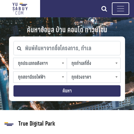
search
ค้นหาข้อมูล บ้าน คอนโด ทาวน์โฮม
พิมพ์ค้นหาจากชื่อโครงการ, ทำเล
ทุกประเภทอสังหาฯ
ทุกทำเลที่ตั้ง
ทุกประเภทอสังหาฯ
ทุกทำเลที่ตั้ง
sproperty
slocation
ทุกสถานีรถไฟฟ้า
ทุกช่วงราคา
ทุกสถานีรถไฟฟ้า
ทุกช่วงราคา
strain-station
sprice
ค้นหา
True Digital Park