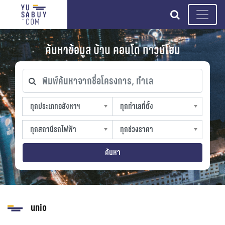
search
ค้นหาข้อมูล บ้าน คอนโด ทาวน์โฮม
พิมพ์ค้นหาจากชื่อโครงการ, ทำเล
ทุกประเภทอสังหาฯ
ทุกทำเลที่ตั้ง
ทุกประเภทอสังหาฯ
ทุกทำเลที่ตั้ง
sproperty
slocation
ทุกสถานีรถไฟฟ้า
ทุกช่วงราคา
ทุกสถานีรถไฟฟ้า
ทุกช่วงราคา
strain-station
sprice
ค้นหา
unio