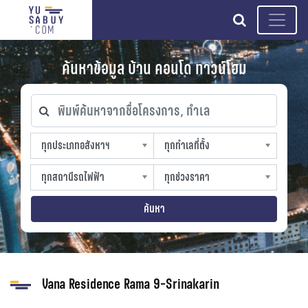
search
ค้นหาข้อมูล บ้าน คอนโด ทาวน์โฮม
พิมพ์ค้นหาจากชื่อโครงการ, ทำเล
ทุกประเภทอสังหาฯ
ทุกทำเลที่ตั้ง
ทุกประเภทอสังหาฯ
ทุกทำเลที่ตั้ง
sproperty
slocation
ทุกสถานีรถไฟฟ้า
ทุกช่วงราคา
ทุกสถานีรถไฟฟ้า
ทุกช่วงราคา
strain-station
sprice
ค้นหา
Vana Residence Rama 9-Srinakarin