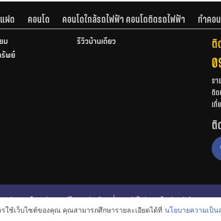
านแฝด
คอนโด
คอนโดใกล้รถไฟฟ้า คอนโดติดรถไฟฟ้า
ทำคอน
ติ
ียม
รีวิวบ้านเดี่ยว
ทรัพย์
0
รา
ติด
เกี
ติ
ก
รีวิวคอนโด
รีวิวทาวน์โฮม
รีวิวบ้านเดี่ยว
วีดีโอรีวิว
ไอเดียแต่งบ้าน
การใช้เว็บไซต์ของคุณ คุณสามารถศึกษารายละเอียดได้ที่
นโยบายความเป็นส
งหาริมทรัพย์
โปรโมชั่นบ้านและคอนโด
โครงการน่าสนใจ