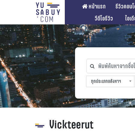
หน้าแรก
รีวิวคอนโ
วีดีโอรีวิว
ไอเด
พิมพ์ค้นหาจากชื่อโคร
ทุกประเภทอสังหาฯ
ทุกทำเลที่ตั้ง
ทุกสถานีรถไฟฟ้า
ทุกช่วงราคา
ทุกประเภทอสังหาฯ
sproperty
Vickteerut