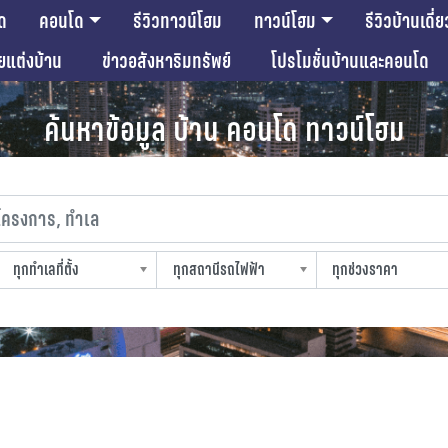
ด
คอนโด
รีวิวทาวน์โฮม
ทาวน์โฮม
รีวิวบ้านเดี่ย
ียแต่งบ้าน
ข่าวอสังหาริมทรัพย์
โปรโมชั่นบ้านและคอนโด
ค้นหาข้อมูล บ้าน คอนโด ทาวน์โฮม
งการ, ทำเล
ทุกทำเลที่ตั้ง
ทุกสถานีรถไฟฟ้า
ทุกช่วงราคา
slocation
strain-station
sprice