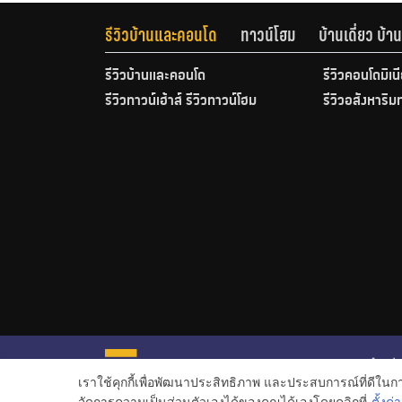
รีวิวบ้านและคอนโด
ทาวน์โฮม
บ้านเดี่ยว บ้
รีวิวบ้านและคอนโด
รีวิวคอนโดมิเน
รีวิวทาวน์เฮ้าส์ รีวิวทาวน์โฮม
รีวิวอสังหาริม
หน้าหลั
เราใช้คุกกี้เพื่อพัฒนาประสิทธิภาพ และประสบการณ์ที่ดีใน
ข่าวอสั
จัดการความเป็นส่วนตัวเองได้ของคุณได้เองโดยคลิกที่
ตั้งค่า