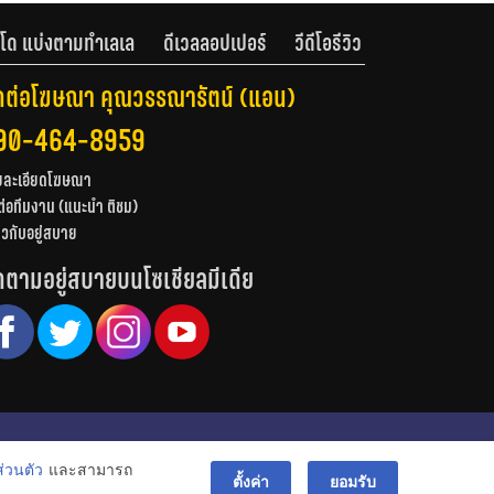
โด แบ่งตามทำเลเล
ดีเวลลอปเปอร์
วีดีโอรีวิว
ดต่อโฆษณา คุณวรรณารัตน์ (แอน)
90-464-8959
ยละเอียดโฆษณา
ต่อทีมงาน (แนะนำ ติชม)
่ยวกับอยู่สบาย
ดตามอยู่สบายบนโซเชียลมีเดีย
© สงวนลิขสิทธิ์ 2556-2564
่วนตัว
และสามารถ
bac
ตั้งค่า
ยอมรับ