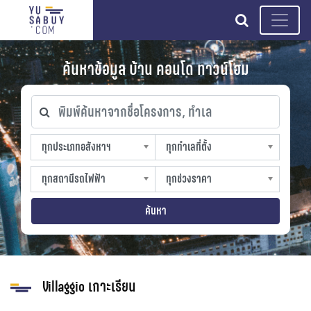
search
ค้นหาข้อมูล บ้าน คอนโด ทาวน์โฮม
พิมพ์ค้นหาจากชื่อโครงการ, ทำเล
ทุกประเภทอสังหาฯ
ทุกทำเลที่ตั้ง
ทุกประเภทอสังหาฯ
ทุกทำเลที่ตั้ง
sproperty
slocation
ทุกสถานีรถไฟฟ้า
ทุกช่วงราคา
ทุกสถานีรถไฟฟ้า
ทุกช่วงราคา
strain-station
sprice
ค้นหา
Villaggio เกาะเรียน