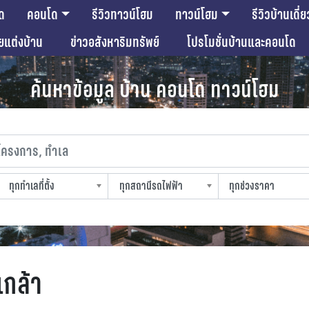
ด
คอนโด
รีวิวทาวน์โฮม
ทาวน์โฮม
รีวิวบ้านเดี่ย
ียแต่งบ้าน
ข่าวอสังหาริมทรัพย์
โปรโมชั่นบ้านและคอนโด
ค้นหาข้อมูล บ้าน คอนโด ทาวน์โฮม
งการ, ทำเล
ทุกทำเลที่ตั้ง
ทุกสถานีรถไฟฟ้า
ทุกช่วงราคา
slocation
strain-station
sprice
เกล้า