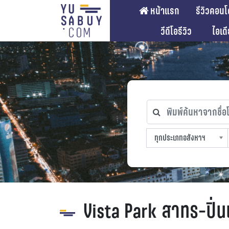
หน้าแรก
รีวิวคอนโ
วีดีโอรีวิว
ไอเด
พิมพ์ค้นหาจากชื่อโคร
ทุกประเภทอสังหาฯ
ทุกทำเลที่ตั้ง
ทุกสถานีรถไฟฟ้า
ทุกช่วงราคา
ทุกประเภทอสังหาฯ
sproperty
Vista Park สาทร-ปิ่น