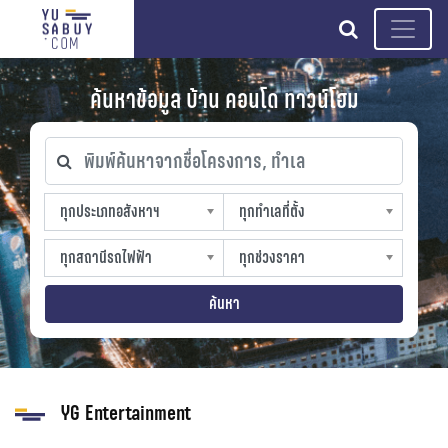
search
ค้นหาข้อมูล บ้าน คอนโด ทาวน์โฮม
พิมพ์ค้นหาจากชื่อโครงการ, ทำเล
ทุกประเภทอสังหาฯ
ทุกทำเลที่ตั้ง
ทุกประเภทอสังหาฯ
ทุกทำเลที่ตั้ง
sproperty
slocation
ทุกสถานีรถไฟฟ้า
ทุกช่วงราคา
ทุกสถานีรถไฟฟ้า
ทุกช่วงราคา
strain-station
sprice
ค้นหา
YG Entertainment