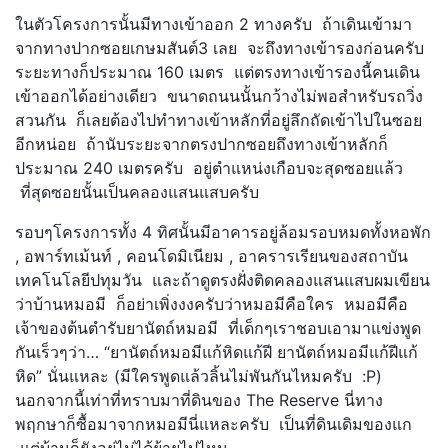
ในตัวโครงการนั้นมีทางเข้าออก 2 ทางครับ ถ้าเดินเข้ามา
จากทางปากซอยเกษมสันต์3 เลย จะถึงทางเข้ารองก่อนครับ
ระยะทางก็ประมาณ 160 เมตร แต่ตรงทางเข้ารองนี้คนเดิน
เข้าออกได้อย่างเดียว ขนาดถนนนั้นกว้างไม่พอสำหรับรถวิ่ง
สวนกัน ก็เลยต้องไปทำทางเข้าหลักที่อยู่ลึกถัดเข้าไปในซอย
อีกหน่อย ถ้านับระยะจากตรงปากซอยถึงทางเข้าหลักก็
ประมาณ 240 เมตรครับ อยู่ตำแหน่งเกือบจะสุดซอยแล้ว
ที่สุดซอยนั้นเป็นคลองแสนแสบครับ
รอบๆโครงการทั้ง 4 ทิศนั้นมีอาคารอยู่ล้อมรอบหมดทั้งหอพัก
, อพาร์ทเม้นท์ , คอนโดมิเนียม , อาครารเรียนของสถาบัน
เทคโนโลยีปทุมวัน และถ้าดูตรงฝั่งติดคลองแสนแสบผมเขียน
ว่าบ้านหมอมี ก็อย่าเพิ่งงงครับว่าหมอมีคือใคร หมอมีคือ
เจ้าของต้นตำรับยานัตถ์หมอมี ที่เด็กๆเราชอบเอามาแข่งพูด
กันเร็วๆว่า… “ยานัตถ์หมอมีแก้หิดแก้ฝี ยานัตถ์หมอมีแก้ฝีแก้
หิด” นั่นแหละ (มีใครพูดแล้วลิ้นไม่พันกันไหมครับ :P)
นอกจากนี้เท่าที่ทราบมาที่ดินของ The Reserve นี่ทาง
พฤกษาก็ซื้อมาจากหมอมีนี่แหละครับ เป็นที่ดินเดิมของแก