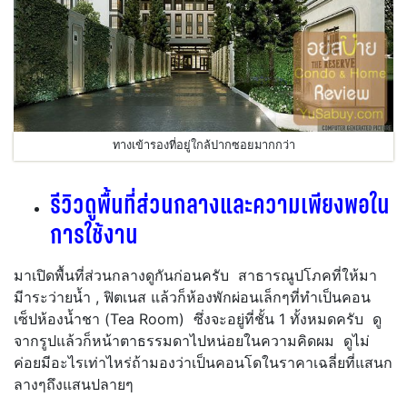
ทางเข้ารองที่อยู่ใกล้ปากซอยมากกว่า
รีวิวดูพื้นที่ส่วนกลางและความเพียงพอใน
การใช้งาน
มาเปิดพื้นที่ส่วนกลางดูกันก่อนครับ สาธารณูปโภคที่ให้มา
มีาระว่ายน้ำ , ฟิตเนส แล้วก็ห้องพักผ่อนเล็กๆที่ทำเป็นคอน
เซ็ปห้องน้ำชา (Tea Room) ซึ่งจะอยู่ที่ชั้น 1 ทั้งหมดครับ ดู
จากรูปแล้วก็หน้าตาธรรมดาไปหน่อยในความคิดผม ดูไม่
ค่อยมีอะไรเท่าไหร่ถ้ามองว่าเป็นคอนโดในราคาเฉลี่ยที่แสนก
ลางๆถึงแสนปลายๆ