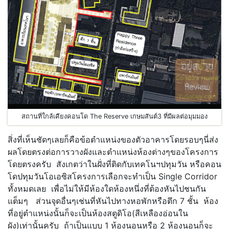
สถานที่ใกล้เคียงคอนโด The Reserve เกษมสันต์3 ที่มีผลต่อมุมมอง
สิ่งที่เห็นชัดๆเลยก็คือข้อตำแหน่งของตัวอาคารโดยรอบๆนี่ส่ง
ผลโดยตรงต่อการวางผังและตำแหน่งห้องต่างๆของโครงการ
โดยตรงครับ สังเกตว่าในฝั่งที่ติดกับเทคโนฯปทุมวัน หรือคอน
โดปทุมวันโอเอซิสโครงการเลือกจะทำเป็น Single Corridor
ทั้งหมดเลย เพื่อไม่ให้มีห้องใดห้องหนึ่งที่ต้องหันไปชนกัน
แต็มๆ ส่วนจุดอื่นๆเช่นที่หันไปทางหอพักหรือตึก 7 ชั้น ห้อง
ที่อยู่ตำแหน่งนั้นก็จะเป็นห้องสตูดิโอ(สีเหลืองอ่อนใน
ผัง)เท่านั้นครับ ถ้าเป็นแบบ 1 ห้องนอนหรือ 2 ห้องนอนก็จะ