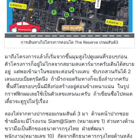
การเดินทางไปโครงการคอนโด The Reserve เกษมสันต์3
มาถึงโครงการแล้วก็เริ่มจากขึ้นมุมสูงไปดูแผนที่รอบๆก่อน
ตัวโครงการก็อยู่ไม่ไกลจากสยามสแควร์มากครับเดินได้สบาย
อยู่ แต่พอเข้ามาในซอยจะค่อนข้างแคบ ขับรถสวนกันได้ 2
เลนแบบเบียดๆนิดนึง ถ้ามีรถจอดริมทางก็จะยิ่งลำบากครับ
พื้นที่โดยรอบๆนั้นมีสิ่งก่อสร้างอยู่ค่อนข้างหนาแน่น ในรูป
กราฟฟิกผมเลยใช้เป็นตัวเลขแทนนะครับ ถ้าเขียนชื่อไปหมด
เดี๋ยวจะดูรูปไม่รู้เรื่อง
ลองไล่จากทางปากซอยเกษมสันต์ 3 มา ด้านหน้าปากซอย
ซ้ายมือจะมีโรงแรม Siam@Siam (หมายเลข 1) ส่วนทางด้าน
ขวามือเป็นตึกของธนาคารกรุงไทย ฝ่ายพัฒนา
พนักงาน(หมายเลข 10) ถัดจากตึกธนาคารกรุงไทยด้านหลัง