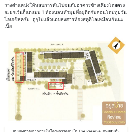
วางตำแหน่งให้หลบการหันไปชนกับอาคารข้างเคียงโดยตรง
จะยกเว้นก็แต่แบบ 1 ห้องนอนหัวมุมที่อยู่ติดกับคอนโดปทุมวัน
โอเอซิสครับ ดูๆไปแล้วแอบสงสารห้องสตูดิโอเหมือนกันนะ
เนี้ย
มุมมองต่างๆจากภายในโครงการคอนโด The Reserve เกษมสันต์3