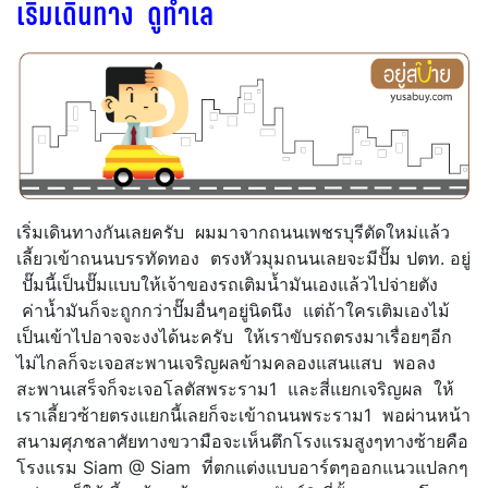
เริ่มเดินทาง ดูทำเล
เริ่มเดินทางกันเลยครับ ผมมาจากถนนเพชรบุรีตัดใหม่แล้ว
เลี้ยวเข้าถนนบรรทัดทอง ตรงหัวมุมถนนเลยจะมีปั๊ม ปตท. อยู่
ปั๊มนี้เป็นปั๊มแบบให้เจ้าของรถเติมน้ำมันเองแล้วไปจ่ายตัง
ค่าน้ำมันก็จะถูกกว่าปั๊มอื่นๆอยู่นิดนึง แต่ถ้าใครเติมเองไม้
เป็นเข้าไปอาจจะงงได้นะครับ ให้เราขับรถตรงมาเรื่อยๆอีก
ไม่ไกลก็จะเจอสะพานเจริญผลข้ามคลองแสนแสบ พอลง
สะพานเสร็จก็จะเจอโลตัสพระราม1 และสี่แยกเจริญผล ให้
เราเลี้ยวซ้ายตรงแยกนี้เลยก็จะเข้าถนนพระราม1 พอผ่านหน้า
สนามศุภชลาศัยทางขวามือจะเห็นตึกโรงแรมสูงๆทางซ้ายคือ
โรงแรม Siam @ Siam ที่ตกแต่งแบบอาร์ตๆออกแนวแปลกๆ