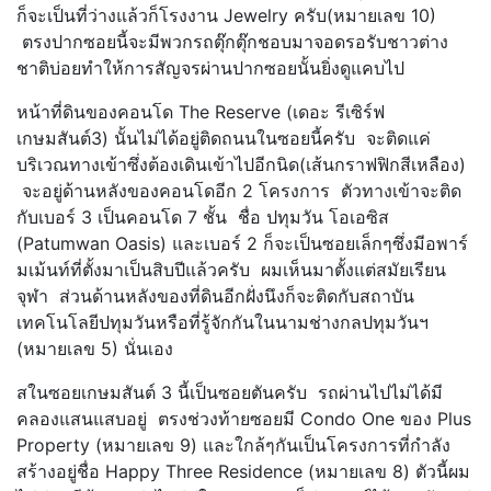
ก็จะเป็นที่ว่างแล้วก็โรงงาน Jewelry ครับ(หมายเลข 10)
ตรงปากซอยนี้จะมีพวกรถตุ๊กตุ๊กชอบมาจอดรอรับชาวต่าง
ชาติบ่อยทำให้การสัญจรผ่านปากซอยนั้นยิ่งดูแคบไป
หน้าที่ดินของคอนโด The Reserve (เดอะ รีเซิร์ฟ
เกษมสันต์3) นั้นไม่ได้อยู่ติดถนนในซอยนี้ครับ จะติดแค่
บริเวณทางเข้าซึ่งต้องเดินเข้าไปอีกนิด(เส้นกราฟฟิกสีเหลือง)
จะอยู่ด้านหลังของคอนโดอีก 2 โครงการ ตัวทางเข้าจะติด
กับเบอร์ 3 เป็นคอนโด 7 ชั้น ชื่อ ปทุมวัน โอเอซิส
(Patumwan Oasis) และเบอร์ 2 ก็จะเป็นซอยเล็กๆซึ่งมีอพาร์
มเม้นท์ที่ตั้งมาเป็นสิบปีแล้วครับ ผมเห็นมาตั้งแต่สมัยเรียน
จุฬา ส่วนด้านหลังของที่ดินอีกฝั่งนึงก็จะติดกับสถาบัน
เทคโนโลยีปทุมวันหรือที่รู้จักกันในนามช่างกลปทุมวันฯ
(หมายเลข 5) นั่นเอง
สในซอยเกษมสันต์ 3 นี้เป็นซอยตันครับ รถผ่านไปไม่ได้มี
คลองแสนแสบอยู่ ตรงช่วงท้ายซอยมี Condo One ของ Plus
Property (หมายเลข 9) และใกล้ๆกันเป็นโครงการที่กำลัง
สร้างอยู่ชื่อ Happy Three Residence (หมายเลข 8) ตัวนี้ผม