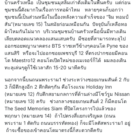
บ้านครัวเหนือ เป็นชุมชนมุสลิมเก่าดั้งเดิมในพื้นครับ แต่ก่อน
ชุมชนนี้ดังมากในเรื่องการทอผ้าไหม หลายๆคนก็บอกว่า
ชุมชนนี้เป็นส่วนหนึ่งในเบื้องหลังความสำเร็จของ “จิม ทอมป์
สัน”(หมายเลข 15) ในสมัยก่อนเหมือนกัน ปัจจุบันก็เหลือทอ
ผ้าไหมกันไม่มาก บริเวณชุมชนบ้านครัวเหนือนั้นมีทางเดิน
เลียบตลอดแนวคลองแสนแสบครับ มีซอยที่สามารถทะลุไป
ออกซอยพญานาคตรง BTS ราชเทวีข้างๆคอนโด Pyne ของ
แสนสิริ หรือจะไปออกซอยเพชรบุรี 12 ที่ตรงปากซอยมีคอน
โด Maestro12 คอนโดเปิดใหม่ของเมเจอร์ก็ได้ ผมลองเดิน
ทะลุเล่นๆดูก็ใช้เวลาสัก 15-20 นาทีครับ
นอกจากนี้บนถนนพระราม1 ช่วงระหว่างซอยเกษมสันต์ 2 กับ
3 ก็มีตึกสูงอีก 2 ตึกติดๆกัน คือโรงแรม Holiday Inn
(หมายเลข 12) กับตึกสยามกลการที่ด้านล่างมีโชว์รูม Nissan
(หมายเลข 13) ครับ ช่วงกลางซอยเกษมสันต์ 2 ก็มีคอนโด
The Seed Memories Siam ที่ปิดโครงการไปแล้วของ
พฤกษา (หมายเลข 14) ถ้าไปตรงสี่แยกเจริญผล (ถนน
พระราม 1 ตัดกับ ถนนบรรรทัดทอง) ก็จะมีโลตัสพระราม1 อยู่
ถ้าจะซื้อของเข้าคอนโดมาตรงนี้ก็สะดวกดีครับ