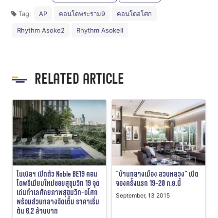
Tag:
AP
คอนโดพระราม9
คอนโดอโศก
Rhythm Asoke2
Rhythm AsokeII
RELATED ARTICLE
“บ้านกลางเมือง สวนหลวง” เปิด
โนเบิลฯ เปิดตัว Noble BE19 คอน
จองครั้งแรก 19-20 ก.ย.นี้
โดพรีเมียมใหม่ซอยสุขุมวิท 19 จุด
เด่นทำเลศักยภาพสุขุมวิท-อโศก
September, 13 2015
พร้อมส่วนกลางจัดเต็ม ราคาเริ่ม
ต้น 6.2 ล้านบาท