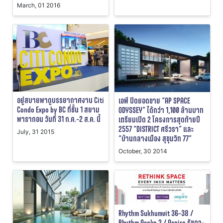
March, 01 2016
อยู่สบายพาดูบรรยากาศงาน Citi
เอพี ปิดยอดขาย “AP SPACE
Condo Expo by BC ที่ชั้น 1 สยาม
ODYSSEY” ได้กว่า 1,100 ล้านบาท
พารากอน วันที่ 31 ก.ค.-2 ส.ค. นี้
เตรียมเปิด 2 โครงการสุดท้ายปี
2557 “DISTRICT ศรีวรา” และ
July, 31 2015
“บ้านกลางเมือง สุขุมวิท 77”
October, 30 2014
Rhythm Sukhumvit 36-38 /
Rhythm Asoke 2 / Aspire รัชดา-