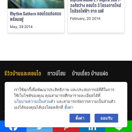
วงศ์สว่าง คอนโด 3 โครงการใหม่
ใกล้รถไฟฟ้า จาก เอพี
Rhythm Sathorn คอนโดแต่งครบ
พร้อมอยู่
February, 20 2014
May, 29 2014
รีวิวบ้านและคอนโด
ทาวน์โฮม
บ้านเดี่ยว บ้านแฝด
คอนโด
คอนโดใกล้รถไฟฟ้า คอนโดติดรถไฟฟ้า
เราใช้คุกกี้เพื่อพัฒนาประสิทธิภาพ และประสบการณ์ที่ดีในการ
ใช้เว็บไซต์ของคุณ คุณสามารถศึกษารายละเอียดได้ที่
นโยบายความเป็นส่วนตัว
และสามารถจัดการความเป็นส่วนตัว
ทำคอนโด แบ่งตามทำเลเล
ดีเวลลอปเปอร์
วีดีโอรีวิว
เองได้ของคุณได้เองโดยคลิกที่
ตั้งค่า
bac
ตั้งค่า
ยอมรับ
รีวิวบ้านและคอนโด
รีวิวคอนโดมิเนียม