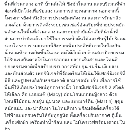
พื้นที่ส่วนกลาง อาทิ บ้านต้นไม้ ชิงช้าในสวน และบริเวณที่พัก
ผ่อนที่เปิดโล่งเพื่อรับแสง และการถ่ายเทอากาศ นอกจากนี้
โครงการยังคำนึงถึงการประหยัดพลังงาน และการรักษาสิ่ง
แวดล้อม ด้วยการติดตั้งระบบเซนเซอร์อัจฉริยะที่ช่วยประหยัด
พลังงานในพื้นที่ส่วนกลาง และระบบบำบัดน้ำเสียที่นำน้ำที่
ผ่านการบำบัดแล้วมาใช้ในการรดน้ำต้นไม้และพันธุ์ไม้บริเวณ
รอบโครงการ นอกจากนี้ยังช่วยเพิ่มประสิทธิภาพในป้องกัน
น้ำท่วมซึ่งอาจเกิดขึ้นในอนาคตได้อีกด้วย ด้านสถาปัตยกรรม
ได้รับแรงบันดาลใจในการออกแบบจากเส้นสายและโทนสี
ของธรรมชาติเพื่อสร้างบรรยากาศที่อบอุ่น ร่มรื่น เงียบสงบ
และเป็นส่วนตัว เฟอร์นิเจอร์ที่จัดเตรียมให้เน้นใช้เฟอร์นิเจอร์ที่
มีสี และรูปทรงอิงกับธรรมชาติ สามารถพับ เก็บ เพื่อการใช้
พื้นที่ให้เกิดประโยชน์ทุกตารางนิ้ว โดยมีเฟอร์นิเจอร์
2
สไตล์
ให้เลือก คือ แบบเมซี่ (
Macy
) อ่อนโยนแบบหญิงสาว ด้วย
โทนสีไม้อ่อน อบอุ่น นุ่มนวล และแบบมาร์ติน (
Martin
) สุขุม
หนักแน่น และน่าค้นหา ในโทนสีเทา พร้อมติดตั้งเครื่องใช้
ไฟฟ้าแบบครบครันให้กับทุกยูนิต ทั้งเครื่องปรับอากาศ ตู้เย็น
เครื่องซักผ้า เครื่องทำน้ำร้อน และ ไมโครเวฟพร้อมเตาอบใน
ตัว