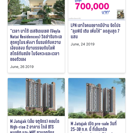
LPN เอาใจคนอยากมีบ้าน จัดโปร
“ลุมพินี เติม เพิ่มให้” ลดสูงสุด 7
“เวลา นาใต้ เรสซิเดนเซส (Veyla
แสน
Natai Residences) วิลล่าริมทะเล
สุดหรูในจ.พังงา รื่นรมย์กับความ
June, 24 2019
เงียบสงบ ที่มาบรรจบกับไลฟ์
สไตล์ทันสมัย ในจังหวะและเวลา
ของตัวเอง
June, 26 2019
M Jatujak (เอ็ม จตุจักร) คอนโด
M Jatujak เปิด pre-sale วันที่
High-rise 2 อาคาร ใกล้ BTS
25-30 ก.ค. นี้ ที่เซ็นทรัล
หมอชิต และ MRT สวนจตุจักร