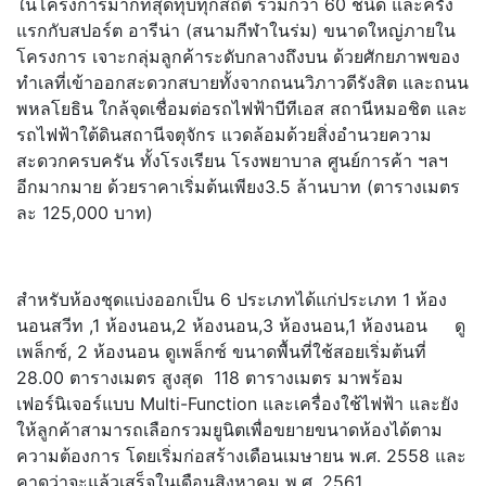
ในโครงการมากที่สุดทุบทุกสถิติ รวมกว่า
60
ชนิด และครั้ง
แรกกับสปอร์ต อารีน่า (สนามกีฬาในร่ม) ขนาดใหญ่ภายใน
โครงการ เจาะกลุ่มลูกค้าระดับกลางถึงบน ด้วยศักยภาพของ
ทำเลที่เข้าออกสะดวกสบายทั้งจากถนนวิภาวดีรังสิต และถนน
พหลโยธิน ใกล้จุดเชื่อมต่อรถไฟฟ้าบีทีเอส สถานีหมอชิต และ
รถไฟฟ้าใต้ดินสถานีจตุจักร แวดล้อมด้วยสิ่งอำนวยความ
สะดวกครบครัน ทั้งโรงเรียน โรงพยาบาล ศูนย์การค้า ฯลฯ
อีกมากมาย ด้วยราคาเริ่มต้นเพียง
3.5
ล้านบาท (ตารางเมตร
ละ 125
,
000 บาท)
สำหรับห้องชุดแบ่งออกเป็น
6
ประเภทได้แก่ประเภท
1
ห้อง
นอนสวีท
,1
ห้องนอน
,2
ห้องนอน
,3
ห้องนอน
,1
ห้องนอน
ดู
เพล็กซ์
, 2
ห้องนอน ดูเพล็กซ์ ขนาดพื้นที่ใช้สอยเริ่มต้นที่
28.00
ตารางเมตร สูงสุด
118 ตารางเมตร มาพร้อม
เฟอร์นิเจอร์แบบ
Multi-Function
และเครื่องใช้ไฟฟ้า และยัง
ให้ลูกค้าสามารถเลือกรวมยูนิตเพื่อขยายขนาดห้องได้ตาม
ความต้องการ โดยเริ่มก่อสร้างเดือนเมษายน พ.ศ.
2558
และ
คาดว่าจะแล้วเสร็จในเดือนสิงหาคม พ.ศ.
2561