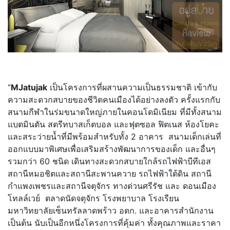
“
MJatujak
เป็นโครงการที่ผสานความเป็นธรรมชาติ เข้ากับ
ความสะดวกสบายของชีวิตคนเมืองได้อย่างลงตัว ครั้งแรกกับ
สนามกีฬาในร่มขนาดใหญ่ภายในคอนโดมิเนียม ที่มีทั้งสนาม
แบตมินตัน สตรีทบาสเก็ตบอล และฟุตซอล ฟิตเนส ห้องโยคะ
และสระว่ายน้ำที่มีพร้อมสำหรับทั้ง 2 อาคาร
สนามเด็กเล่นที่
ออกแบบมาพิเศษเพื่อเสริมสร้างพัฒนาการของเด็ก และอื่นๆ
รวมกว่า
60
ชนิด เดินทางสะดวกสบายใกล้รถไฟฟ้าบีทีเอส
สถานีหมอชิตและสถานีสะพานควาย รถไฟฟ้าใต้ดิน สถานี
กำแพงเพชรและสถานีจตุจักร ทางด่วนศรีรัช และ ดอนเมือง
โทลล์เวย์
ตลาดนัดจตุจักร โรงพยาบาล โรงเรียน
มหาวิทยาลัยเซ็นทรัลลาดพร้าว อตก. และอาคารสำนักงาน
เป็นต้น นับเป็นอีกหนึ่งโครงการที่คุ้มค่า ทั้งคุณภาพและราคา