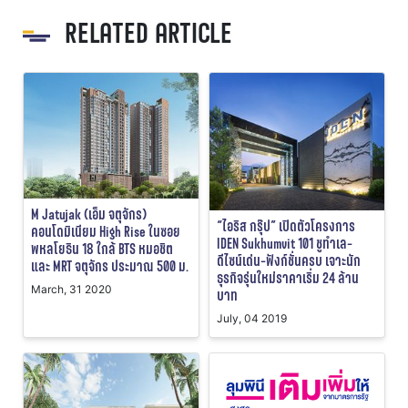
RELATED ARTICLE
M Jatujak (เอ็ม จตุจักร)
“ไอริส กรุ๊ป” เปิดตัวโครงการ
คอนโดมิเนียม High Rise ในซอย
IDEN Sukhumvit 101 ชูทำเล-
พหลโยธิน 18 ใกล้ BTS หมอชิต
ดีไซน์เด่น-ฟังก์ชั่นครบ เจาะนัก
และ MRT จตุจักร ประมาณ 500 ม.
ธุรกิจรุ่นใหม่ราคาเริ่ม 24 ล้าน
March, 31 2020
บาท
July, 04 2019