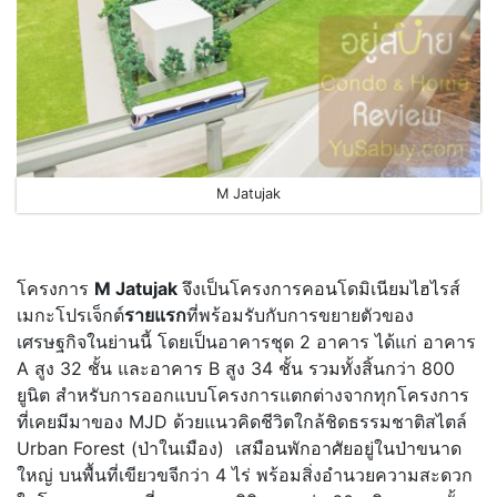
M Jatujak
โครงการ
M Jatujak
จึงเป็นโครงการคอนโดมิเนียมไฮไรส์
เมกะโปรเจ็กต์
รายแรก
ที่พร้อมรับกับการขยายตัวของ
เศรษฐกิจในย่านนี้ โดยเป็นอาคารชุด
2
อาคาร ได้แก่ อาคาร
A
สูง
32
ชั้น และอาคาร
B
สูง
34
ชั้น รวมทั้งสิ้นกว่า
8
00
ยูนิต สำหรับการออกแบบโครงการแตกต่างจากทุกโครงการ
ที่เคยมีมาของ
MJD
ด้วยแนวคิดชีวิตใกล้ชิดธรรมชาติสไตล์
Urban Forest
(ป่าในเมือง)
เสมือนพักอาศัยอยู่ในป่าขนาด
ใหญ่ บนพื้นที่เขียวขจีกว่า
4
ไร่ พร้อมสิ่งอำนวยความสะดวก