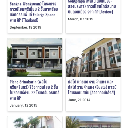
Songprapa (พลีโน่ ดอนเมือง-
Bangna-Wongwean) โครงการ
สรงประภา) ทาวน์โฮมใกล้สนาม
ทาวน์โฮมพรีเมี่ยม 2 ชั้นมาพร้อม
บินดอนเมือง จาก AP [Review]
นวัตกรรมพื้นที่ Enlarge Space
March, 07 2019
จาก AP (Thailand)
September, 19 2019
Pleno Srinakarin (พลีโน่
กัสโต้ แกรนด์ รามคำแหง และ
ศรีนครินทร์) รีวิวทาวนโฮม 2 ชั้น
กัสโต้ รามคำแหง (Gusto) ทาวน์
ในซอยศรีด่าน 22 โซนศรีนครินทร์
โฮมซอยมีสทีน [รีวิวทาวน์เฮ้าส์]
จาก AP
June, 21 2014
January, 12 2015