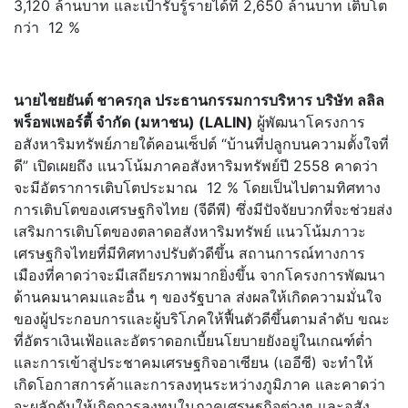
3,120 ล้านบาท และเป้ารับรู้รายได้ที่ 2,650 ล้านบาท เติบโต
กว่า 12 %
นายไชยยันต์ ชาครกุล ประธานกรรมการบริหาร บริษัท ลลิล
พร็อพเพอร์ตี้ จำกัด (มหาชน) (
LALIN)
ผู้พัฒนาโครงการ
อสังหาริมทรัพย์ภายใต้คอนเซ็ปต์ “บ้านที่ปลูกบนความตั้งใจที่
ดี” เปิดเผยถึง แนวโน้มภาคอสังหาริมทรัพย์ปี 2558 คาดว่า
จะมีอัตราการเติบโตประมาณ 12 % โดยเป็นไปตามทิศทาง
การเติบโตของเศรษฐกิจไทย (จีดีพี) ซึ่งมีปัจจัยบวกที่จะช่วยส่ง
เสริมการเติบโตของตลาดอสังหาริมทรัพย์ แนวโน้มภาวะ
เศรษฐกิจไทยที่มีทิศทางปรับตัวดีขึ้น สถานการณ์ทางการ
เมืองที่คาดว่าจะมีเสถียรภาพมากยิ่งขึ้น จากโครงการพัฒนา
ด้านคมนาคมและอื่น ๆ ของรัฐบาล ส่งผลให้เกิดความมั่นใจ
ของผู้ประกอบการและผู้บริโภคให้ฟื้นตัวดีขึ้นตามลำดับ ขณะ
ที่อัตราเงินเฟ้อและอัตราดอกเบี้ยนโยบายยังอยู่ในเกณฑ์ต่ำ
และการเข้าสู่ประชาคมเศรษฐกิจอาเซียน (เออีซี) จะทำให้
เกิดโอกาสการค้าและการลงทุนระหว่างภูมิภาค และคาดว่า
จะผลักดันให้เกิดการลงทุนในภาคเศรษฐกิจต่างๆ และอสัง