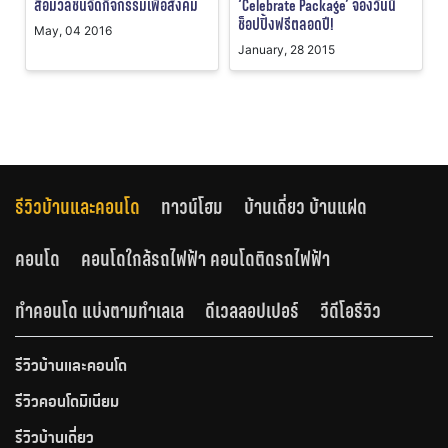
‘Celebrate Package’ จองวันนี้
สื่อมวลชนจัดกิจกรรมเพื่อสังคม
ช็อปปิ้งฟรีตลอดปี!
May, 04 2016
January, 28 2015
รีวิวบ้านและคอนโด
ทาวน์โฮม
บ้านเดี่ยว บ้านแฝด
คอนโด
คอนโดใกล้รถไฟฟ้า คอนโดติดรถไฟฟ้า
ทำคอนโด แบ่งตามทำเลเล
ดีเวลลอปเปอร์
วีดีโอรีวิว
รีวิวบ้านและคอนโด
รีวิวคอนโดมิเนียม
รีวิวบ้านเดี่ยว