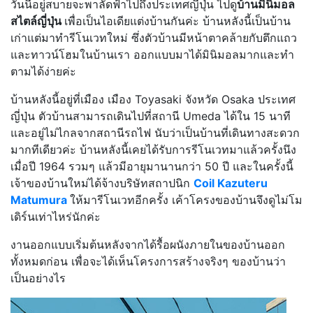
วันนี้อยู่สบายจะพาลัดฟ้าไปถึงประเทศญี่ปุ่น ไปดู
บ้านมินิมอล
สไตล์ญี่ปุ่น
เพื่อเป็นไอเดียแต่งบ้านกันค่ะ บ้านหลังนี้เป็นบ้าน
เก่าแต่มาทำรีโนเวทใหม่ ซึ่งตัวบ้านมีหน้าตาคล้ายกับตึกแถว
และทาวน์โฮมในบ้านเรา ออกแบบมาได้มินิมอลมากและทำ
ตามได้ง่ายค่ะ
บ้านหลังนี้อยู่ที่เมือง เมือง Toyasaki จังหวัด Osaka ประเทศ
ญี่ปุ่น ตัวบ้านสามารถเดินไปที่สถานี Umeda ได้ใน 15 นาที
และอยู่ไม่ไกลจากสถานีรถไฟ นับว่าเป็นบ้านที่เดินทางสะดวก
มากทีเดียวค่ะ บ้านหลังนี้เคยได้รับการรีโนเวทมาแล้วครั้งนึง
เมื่อปี 1964 รวมๆ แล้วมีอายุมานานกว่า 50 ปี และในครั้งนี้
เจ้าของบ้านใหม่ได้จ้างบริษัทสถาปนิก
Coil Kazuteru
Matumura
ให้มารีโนเวทอีกครั้ง เค้าโครงของบ้านจึงดูไม่โม
เดิร์นเท่าไหร่นักค่ะ
งานออกแบบเริ่มต้นหลังจากได้รื้อผนังภายในของบ้านออก
ทั้งหมดก่อน เพื่อจะได้เห็นโครงการสร้างจริงๆ ของบ้านว่า
เป็นอย่างไร