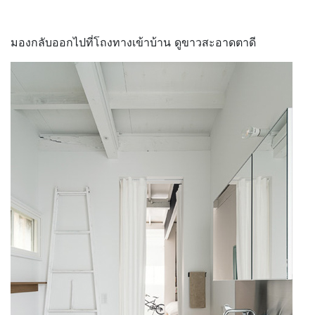
มองกลับออกไปที่โถงทางเข้าบ้าน ดูขาวสะอาดตาดี