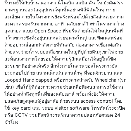
รื่นรมย์ให้กับบ้าน นอกจากนี้โนเบิล เกเบิล คัน โซ ยังคัดสรร
มาตรฐานของวัสดุอุปกรณ์ทุกชิ้นอย่างพิถีพิถันในทุกราย
ละเอียด ภายในโครงการยังพรั่งพร้อมไปด้วยสิ่งอำนวยความ
สะดวกครบครันมากมาย อาทิ คลับเฮาส์วิวพาโนรามากว้าง
สุดสายตาแบบ Open Space ที่ร่มรื่นด้วยต้นไม้ใหญ่บนพื้นที่
กว้างขวางซึ่งตั้งอยู่บนสวนสวยขนาดใหญ่ และฟิตเนสพร้อม
ด้วยอุปกรณ์ออกกำลังกายที่ทันสมัย สองอาคารเชื่อมต่อกัน
ด้วยสระว่ายน้ำระบบเกลือขนาดใหญ่ที่ปูด้วยหินภูเขาไฟช่วย
สะท้อนเงาภาพโดยรอบให้ความรู้สึกเสมือนได้อยู่ใกล้ชิด
ธรรมชาติอย่างแท้จริง อีกทั้งภายในสวนของโครงการยัง
ประกอบไปด้วย สนามเด็กเล่น ลานน้ำพุ ที่จอดจักรยาน และ
Looped Handicapped หรือทางลาดสำหรับ Wheelchair(รถ
เข็น) เพื่อให้ผู้ที่ต้องการความช่วยเหลือพิเศษสามารถใช้งาน
ได้อย่างทั่วถึงทุกพื้นที่ของคลับเฮาส์ พร้อมทั้งยังให้ความ
ปลอดภัยสูงสุดแก่ผู้อยู่อาศัย ด้วยระบบ access control โดย
ใช้ key card และ ระบบ visitor software โทรทัศน์วงจรปิด
หรือ CCTV รวมถึงพนักงานรักษาความปลอดภัยตลอด 24
ชั่วโมง