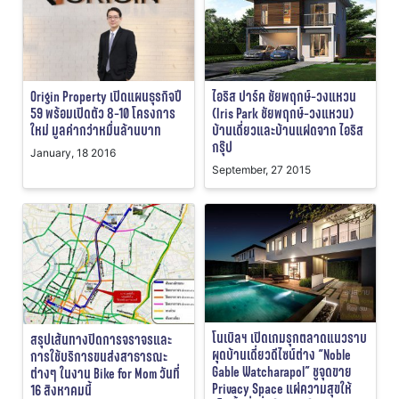
Origin Property เปิดแผนธุรกิจปี
ไอริส ปาร์ค ชัยพฤกษ์-วงแหวน
59 พร้อมเปิดตัว 8-10 โครงการ
(Iris Park ชัยพฤกษ์-วงแหวน)
ใหม่ มูลค่ากว่าหมื่นล้านบาท
บ้านเดี่ยวและบ้านแฝดจาก ไอริส
กรุ๊ป
January, 18 2016
September, 27 2015
โนเบิลฯ เปิดเกมรุกตลาดแนวราบ
สรุปเส้นทางปิดการจราจรและ
ผุดบ้านเดี่ยวดีไซน์ต่าง “Noble
การใช้บริการขนส่งสาธารณะ
Gable Watcharapol” ชูจุดขาย
ต่างๆ ในงาน Bike for Mom วันที่
Privacy Space แผ่ความสุขให้
16 สิงหาคมนี้