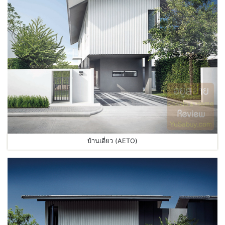
บ้านเดี่ยว (AETO)