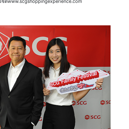
บไซต์www.scgshoppingexperience.com