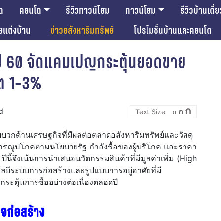
ด
คอนโด
รีวิวทาวน์โฮม
ทาวน์โฮม
รีวิวบ้านเดี่ย
ียแต่งบ้าน
ข่าวอสังหาริมทรัพย์
โปรโมชั่นบ้านและคอนโด
ปี 60 จัดแคมเปญกระตุ้นยอดขาย
โต 1-3%
Incre
Reset
Decrease
ก
d
ก
font
ก
font
font
size.
size.
size.
ัยบวกด้านเศรษฐกิจที่มีผลต่อตลาดอสังหาริมทรัพย์และวัสดุ
ารณูปโภคตามนโยบายรัฐ กำลังซื้อของผู้บริโภค และราคา
 ปีนี้จึงเน้นการนำเสนอนวัตกรรมสินค้าที่มีมูลค่าเพิ่ม (High
ยีระบบการก่อสร้างและรูปแบบการอยู่อาศัยที่มี
ะตุ้นการซื้ออย่างต่อเนื่องตลอดปี
ิจก่อสร้าง