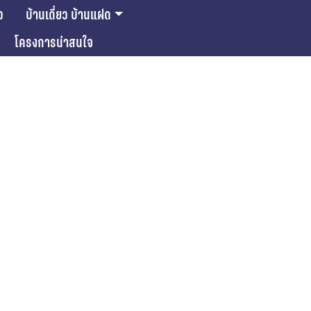
ว
บ้านเดี่ยว บ้านแฝด
โครงการน่าสนใจ
ase