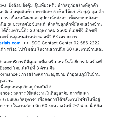
ยิ่งช้อป ยิ่งคุ้ม ลุ้นเที่ยวฟรี : นำวัสดุก่อสร้างที่ลูกค้า
มาจัดเป็นชุดสินค้าราคาพิเศษ 5 เซ็ต ได้แก่ เซ็ตคู่สุดคุ้ม คือ
เช่น กระเบื้องหลังคาและอุปกรณ์หลังคา, เซ็ตระบบหลังคา
งเหนือ ณ ประเทศไอซ์แลนด์ สำหรับลูกค้าที่มีแผนสร้างบ้าน
ด้ตั้งแต่วันนี้ถึง 30 พฤษภาคม 2560 ที่เอสซีจี เอ็กซพี
น และร้านผู้แทนจำหน่ายเอสซีจี ที่ร่วมรายการ
rials.com
>> SCG Contact Center 02 586 2222
นค้า พร้อมโปรโมชั่น ในงานสถาปนิก 60 และงานบ้านและ
้าและบริการที่มีมูลค่าเพิ่ม หรือ เทคโนโลยีการก่อสร้างที่
ased โดยเน้นไปที่ 3 ด้าน คือ
ormance : การสร้างสภาวะอยู่สบาย ทำอุณหภูมิในบ้าน
นเวียน
่อทุกเพศทุกวัยอยู่ร่วมกันได้
nce : ลดการใช้พลังงานในที่อยู่อาศัย การพัฒนา
ระบบและวัสดุต่างๆ เพื่อลดการใช้พลังงานไฟฟ้าในที่อยู่
นทางการในงานสถาปนิก 60 ระหว่างวันที่ 2-7 พ.ค. นี้ ที่อิม