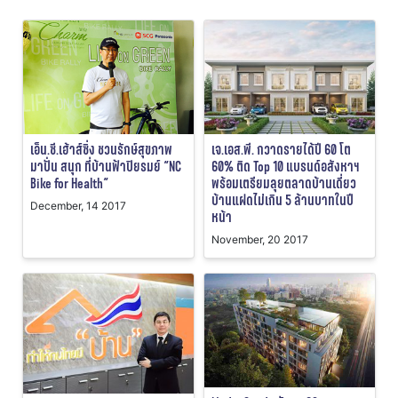
เอ็น.ซี.เฮ้าส์ซิ่ง ชวนรักษ์สุขภาพ
เจ.เอส.พี. กวาดรายได้ปี 60 โต
มาปั่น สนุก ที่บ้านฟ้าปิยรมย์ “NC
60% ติด Top 10 แบรนด์อสังหาฯ
Bike for Health“
พร้อมเตรียมลุยตลาดบ้านเดี่ยว
บ้านแฝดไม่เกิน 5 ล้านบาทในปี
December, 14 2017
หน้า
November, 20 2017