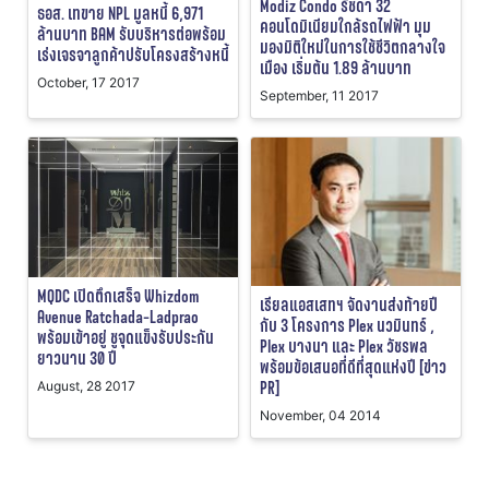
Modiz Condo รัชดา 32
ธอส. เทขาย NPL มูลหนี้ 6,971
คอนโดมิเนียมใกล้รถไฟฟ้า มุม
ล้านบาท BAM รับบริหารต่อพร้อม
มองมิติใหม่ในการใช้ชีวิตกลางใจ
เร่งเจรจาลูกค้าปรับโครงสร้างหนี้
เมือง เริ่มต้น 1.89 ล้านบาท
October, 17 2017
September, 11 2017
MQDC เปิดตึกเสร็จ Whizdom
เรียลแอสเสทฯ จัดงานส่งท้ายปี
Avenue Ratchada-Ladprao
กับ 3 โครงการ Plex นวมินทร์ ,
พร้อมเข้าอยู่ ชูจุดแข็งรับประกัน
Plex บางนา และ Plex วัชรพล
ยาวนาน 30 ปี
พร้อมข้อเสนอที่ดีที่สุดแห่งปี [ข่าว
PR]
August, 28 2017
November, 04 2014