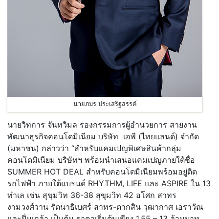
นายภมร ประเสริฐสรรค์
นายวิทการ จันทวิมล รองกรรมการผู้อำนวยการ สายงาน
พัฒนาธุรกิจคอนโดมิเนียม บริษัท เอพี (ไทยแลนด์) จำกัด
(มหาชน) กล่าวว่า “สำหรับแคมเปญพิเศษสินค้ากลุ่ม
คอนโดมิเนียม บริษัทฯ พร้อมนำเสนอแคมเปญภายใต้ชื่อ
SUMMER HOT DEAL สำหรับคอนโดมิเนียมพร้อมอยู่ติด
รถไฟฟ้า ภายใต้แบรนด์ RHYTHM, LIFE และ ASPIRE ใน 13
ทำเล เช่น สุขุมวิท 36-38 สุขุมวิท 42 อโศก สาทร
งามวงศ์วาน รัตนาธิเบศร์ สาทร-ตากสิน วุฒากาศ เอราวัณ
และปิ่นเกล้า เป็นต้น ราคาเริ่มต้นเพียง 1.55 – 13 ล้านบาท