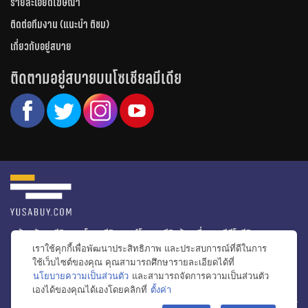
รายละเอียดโฆษณา
ติดต่อทีมงาน (แนะนำ ติชม)
เกี่ยวกับอยู่สบาย
ติดตามอยู่สบายบนโซเชียลมีเดีย
หน้าหลัก
รีวิวคอนโด
รีวิวทาวน์โฮม
รีวิวบ้านเดี่ยว
วีดีโอรีวิว
เราใช้คุกกี้เพื่อพัฒนาประสิทธิภาพ และประสบการณ์ที่ดีในการ
ไอเดียแต่งบ้าน
ข่าวอสังหาริมทรัพย์
โปรโมชั่นบ้านและคอนโด
ใช้เว็บไซต์ของคุณ คุณสามารถศึกษารายละเอียดได้ที่
นโยบายความเป็นส่วนตัว
และสามารถจัดการความเป็นส่วนตัว
โครงการน่าสนใจ
เองได้ของคุณได้เองโดยคลิกที่
ตั้งค่า
bac
© สงวนลิขสิทธิ์ 2556-2564