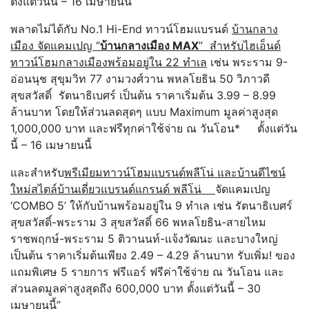
ตั้งแต่วันนี้ – 16 เมษายนนี้
พลาดไม่ได้กับ No.1 Hi-End ทาวน์โฮมแบรนด์
บ้านกลาง
เมือง จัดแคมเปญ “
บ้านกลางเมือง
MAX
”
สำหรับไฮเอ็นด์
ทาวน์โฮมกลางเมืองพร้อมอยู่ใน 22 ทำเล
เช่น พระราม 9-
อ่อนนุช สุขุมวิท 77 งามวงศ์วาน พหลโยธิน 50 วิภาวดี
สุขสวัสดิ์ รัตนาธิเบศร์ เป็นต้น ราคาเริ่มต้น 3.99 – 8.99
ล้านบาท โดยให้ส่วนลดสุดๆ แบบ Maximum มูลค่าสูงสุด
1,000,000 บาท และฟรีทุกค่าใช้จ่าย ณ วันโอน* ตั้งแต่วัน
นี้ – 16 เมษายนนี้
และสำหรับ
พรีเมียมทาวน์โฮมแบรนด์พลีโน่ และบ้านดีไซน์
ใหม่สไตล์บ้านเดี่ยวแบรนด์แกรนด์ พลีโน่
จัดแคมเปญ
‘COMBO 5’ ให้กับบ้านพร้อมอยู่ใน 9 ทำเล เช่น รัตนาธิเบศร์
สุขสวัสดิ์-พระราม 3 สุขสวัสดิ์ 66 พหลโยธิน-สายไหม
ราชพฤกษ์-พระราม 5 ติวานนท์-แจ้งวัฒนะ และบางใหญ่
เป็นต้น ราคาเริ่มต้นเพียง 2.49 – 4.29 ล้านบาท รับเพิ่ม! ของ
แถมพิเศษ 5 รายการ ฟรีแอร์ ฟรีค่าใช้จ่าย ณ วันโอน และ
ส่วนลดมูลค่าสูงสุดถึง 600,000 บาท ตั้งแต่วันนี้ – 30
เมษายนนี้”