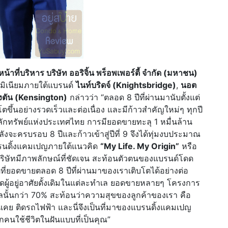
้าที่บริหาร บริษัท ออริจิ้น พร็อพเพอร์ตี้ จำกัด (มหาชน)
มิเนียมภายใต้แบรนด์
ไนท์บริดจ์ (Knightsbridge)
,
นอต
งตัน (Kensington)
กล่าวว่า “ตลอด 8 ปีที่ผ่านมานับตั้งแต่
ิบโตขึ้นอย่างรวดเร็วและต่อเนื่อง และมีก้าวสำคัญใหม่ๆ ทุกปี
ักทรัพย์แห่งประเทศไทย การมียอดขายทะลุ 1 หมื่นล้าน
กำลังจะครบรอบ 8 ปีและก้าวเข้าสู่ปีที่ 9 จึงได้ทุ่มงบประมาณ
รนดิ้งแคมเปญภายใต้แนวคิด
“My Life. My Origin”
หรือ
้บริษัทมีภาพลักษณ์ที่ชัดเจน สะท้อนตัวตนของแบรนด์โดด
ตุที่ยอดขายตลอด 8 ปีที่ผ่านมาของเราเติบโตได้อย่างต่อ
ดผู้อยู่อาศัยดั้งเดิมในแต่ละทำเล ยอดขายหลายๆ โครงการ
ทำเลนั้นกว่า 70% สะท้อนว่าความสุขของลูกค้าของเรา คือ
ุ้นเคย ติดรถไฟฟ้า และนี่จึงเป็นที่มาของแบรนดิ้งแคมเปญ
กคนใช้ชีวิตในฝันแบบที่เป็นคุณ”