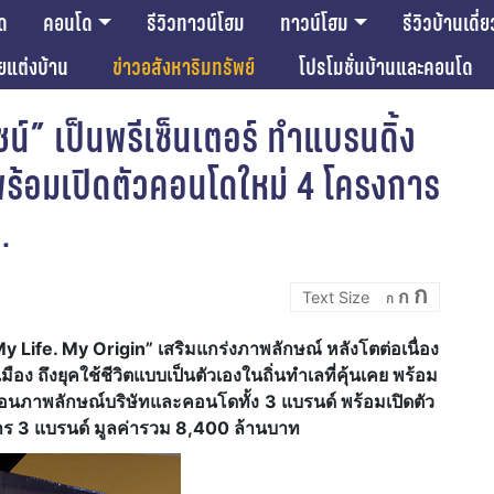
ด
คอนโด
รีวิวทาวน์โฮม
ทาวน์โฮม
รีวิวบ้านเดี่ย
ียแต่งบ้าน
ข่าวอสังหาริมทรัพย์
โปรโมชั่นบ้านและคอนโด
ชน์” เป็นพรีเซ็นเตอร์ ทำแบรนดิ้ง
 พร้อมเปิดตัวคอนโดใหม่ 4 โครงการ
.
Incre
Reset
Decrease
ก
ก
font
ก
font
font
size.
size.
size.
y Life. My Origin
”
เสริมแกร่งภาพลักษณ์ หลังโตต่อเนื่อง
มือง ถึงยุคใช้ชีวิตแบบเป็นตัวเองในถิ่น
ทำเล
ที่คุ้นเคย
พร้อม
ะท้อนภาพลักษณ์บริษัทและคอนโด
ทั้ง
3 แบรนด์ พร้อม
เปิดตัว
ร 3 แบรนด์ มูลค่ารวม 8,400 ล้านบาท