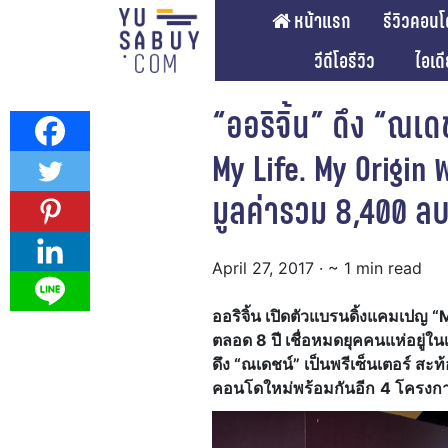
หน้าแรก
รีวิวคอนโ
วีดีโอรีวิว
ไอเด
“ออริจิ้น” ดึง “ณเด
My Life. My Origin
มูลค่ารวม 8,400 ลบ
April 27, 2017
· ~ 1 min read
ออริจิ้น เปิดตัวแบรนดิ้งแคมเปญ “
M
ตลอด
8 ปี เชื่อหมดยุคคนแห่อยู่ในเ
ดึง “ณเดชน์”
เป็น
พรีเซ็นเตอร์ ส
คอนโดใหม่
พร้อม
กันอีก
4 โครงกา