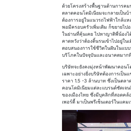
ด้วยโครงสร้างพื้นฐานด้านการคมน
ตลาดคอนโดมิเนียมจะกลายเป็นบ้า
ต้องการอยู่ในแนวรถไฟฟ้าใกล้แหล
พอมีครอบครัวเพิ่มเติม ก็ขยายไปอยู
ในย่านที่คุ้นเคย ไปหาญาติพี่น้อง
คาดหวังว่าต้องดิ้นรนเข้าไปอยู่ใ
ตอบสนองการใช้ชีวิตในฝันในแบบที่เ
บริโภคในปัจจุบันและอนาคตมากที่
บริษัทจะยังคงมุ่งหน้าพัฒนาคอนโ
เฉพาะอย่างยิ่งบริษัทต้องการเป็น
ราคา 1.5 -3 ล้านบาท ซึ่งเป็นตลา
คอนโดมิเนียมแต่ละแบรนด์ชัดเจนยิ
ของเมืองไทย ซึ่งมีบุคลิกที่สอดคล
เพอร์ตี้ มาเป็นพรีเซ็นเตอร์ในแคม