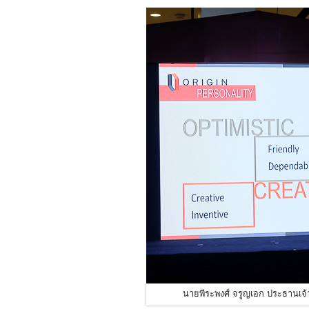
นายพีระพงศ์ จรูญเอก ประธานเจ้าหน