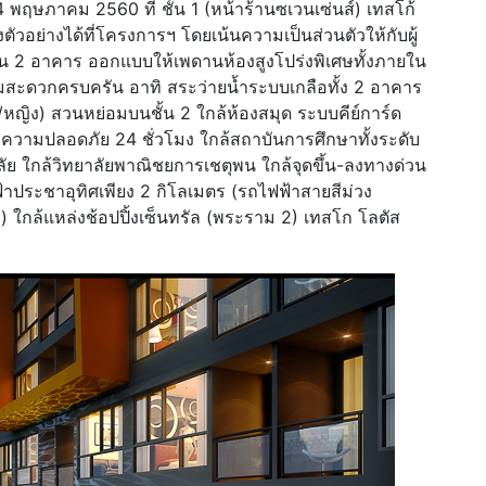
4 พฤษภาคม 2560 ที่ ชั้น 1 (หน้าร้านซเวนเซ่นส์) เทสโก้
ัวอย่างได้ที่โครงการฯ โดยเน้นความเป็นส่วนตัวให้กับผู้
ชั้น 2 อาคาร ออกแบบให้เพดานห้องสูงโปร่งพิเศษทั้งภายใน
ะดวกครบครัน อาทิ สระว่ายน้ำระบบเกลือทั้ง 2 อาคาร
/หญิง) สวนหย่อมบนชั้น 2 ใกล้ห้องสมุด ระบบคีย์การ์ด
ความปลอดภัย 24 ชั่วโมง ใกล้สถาบันการศึกษาทั้งระดับ
ย ใกล้วิทยาลัยพาณิชยการเชตุพน ใกล้จุดขึ้น-ลงทางด่วน
้าประชาอุทิศเพียง 2 กิโลเมตร (รถไฟฟ้าสายสีม่วง
 ใกล้แหล่งช้อปปิ้งเซ็นทรัล (พระราม 2) เทสโก โลตัส