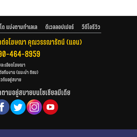
โด แบ่งตามทำเลเล
ดีเวลลอปเปอร์
วีดีโอรีวิว
ดต่อโฆษณา คุณวรรณารัตน์ (แอน)
90-464-8959
ยละเอียดโฆษณา
ต่อทีมงาน (แนะนำ ติชม)
่ยวกับอยู่สบาย
ดตามอยู่สบายบนโซเชียลมีเดีย