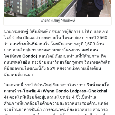
นายกรมเชษฐ์ วิพันธ์พงษ์
นายกรมเชษฐ์ วิพันธ์พงษ์ กรรมการผู้จัดการ บริษัท แอสเซท
ไวส์ จำกัด เปิดเผยว่า ยอดขายใน ไตรมาสแรก ของปี 2560
ว่า ค่อนข้างเป็นที่น่าพอใจ โดยมียอดขายอยู่ที่ 1,500 ล้าน
บาท ส่วนใหญ่มาจากยอดขายของโครงการ
เคฟ คอน
โด
(
Kave Condo)
คอนโดมิเนียมบนทำเลที่มีศักยภาพ ติด
ถนนพหลโยธิน ตรงข้ามมหาวิทยาลัยกรุงเทพ วิทยาเขตรังสิต
ที่มียอดขายในขณะนี้ถึง 95% หลังจากเปิดขายเมื่อเดือน
มีนาคมที่ผ่านมา
“นอกจากนี้ รายได้ส่วนใหญ่ยังมาจากโครงการ
วินน์ คอนโด
ลาดพร้าว-โชคชัย
4
(
Wynn Condo Ladprao-Chokchai
4
)
คอนโดมิเนียมตั้งอยู่บนถนนโชคชัย 4 ซึ่งเป็นทำเล
ศักยภาพที่แวดล้อมไปด้วยความสะดวกสบายรอบด้าน แหล่ง
รวมร้านอาหารชั้นนำ การคมนาคมที่สะดวกสบาย สามารถ