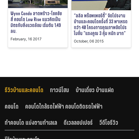
Wynn Condo ลาดพร้าว-โชคชัย
“ลลิล พร็อพเพอร์ตี้” จัดโปรงาน
สี่ คอนโด Low Rise แนวคิดเป็น
บ้านและคอนโดครั้งที่ 33 พาเหรด
มิตรกับสิ่งแวดล้อม เริ่มต้น 1.49
กว่า 40 โครงการคุณภาพอัดโปร
ลบ.
โมชั่น “แรงคูณ 3 คุ้ม หนัก มาก”
February, 16 2017
October, 06 2015
รีวิวบ้านและคอนโด
ทาวน์โฮม
บ้านเดี่ยว บ้านแฝด
คอนโด
คอนโดใกล้รถไฟฟ้า คอนโดติดรถไฟฟ้า
ทำคอนโด แบ่งตามทำเลเล
ดีเวลลอปเปอร์
วีดีโอรีวิว