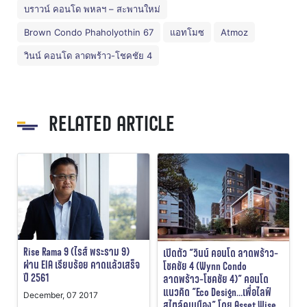
บราวน์ คอนโด พหลฯ – สะพานใหม่
Brown Condo Phaholyothin 67
แอทโมซ
Atmoz
วินน์ คอนโด ลาดพร้าว-โชคชัย 4
RELATED ARTICLE
Rise Rama 9 (ไรส์ พระราม 9)
เปิดตัว “วินน์ คอนโด ลาดพร้าว-
ผ่าน EIA เรียบร้อย คาดแล้วเสร็จ
โชคชัย 4 (Wynn Condo
ปี 2561
ลาดพร้าว-โชคชัย 4)” คอนโด
แนวคิด “Eco Design…เพื่อไลฟ์
December, 07 2017
สไตล์คนเมือง” โดย Asset Wise