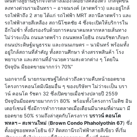
เดินทางสู่ย่านธุรกิจใจกลางเมืองได้อย่างคล่องตัว ใกล้จุดขึ้น
ลงทางด่วนรามอินทรา – อาจณรงค์ (ลาดพร้าว) และอยู่ใกล้
รถไฟฟ้าถึง 2 สาย ได้แก่ รถไฟฟ้า MRT สถานีลาดพร้าว และ
รถไฟฟ้าสายสีเหลือง สถานีโชคชัย 4 ซึ่งจะเปิดให้บริการใน
อีกไม่ช้า ทั้งยังรองรับด้วยการคมนาคมหลากหลายเส้นทาง
ไม่ว่าจะเป็น ถนนลาดพร้าว ถนนพหลโยธิน ถนนรัชดาภิเษก
ถนนประดิษฐ์มนูธรรม และถนนเกษตร – นวมินทร์ พร้อมทั้ง
อยู่ใกล้สถานที่สำคัญ ทั้งสถานศึกษา ห้างสรรพสินค้า โรง
พยาบาล และสถานที่อำนวยความสะดวกต่าง ๆ โดยใน
ปัจจุบัน มียอดขายมากกว่า 70%”
นอกจากนี้ นายกรมเชษฐ์ได้กล่าวถึงความคืบหน้ายอดขาย
โครงการคอนโดมิเนียมอื่น ๆ ของบริษัทฯ ไม่ว่าจะเป็น บรา
วน์ คอนโด รัชดา 32 ซึ่งเปิดขายเมื่อช่วงปลายปี 2559
ปัจจุบันมียอดขายมากกว่า 80% พร้อมทั้งโครงการโมดิซ อิน
เตอร์เชนจ์ ซึ่งมีการทำการตลาดเมื่อเดือนมีนาคมที่ผ่านมา มี
ยอดขาย 50% รวมถึงล่าสุดกับโครงการ
บราวน์ คอนโด
พหลฯ – สะพานใหม่
(
Brown Condo Phaholyothin 67
) ซึ่ง
ตั้งอยู่ซอยพหลโยธิน 67 ติดสถานีรถไฟฟ้าสายสีเขียว ที่เริ่ม