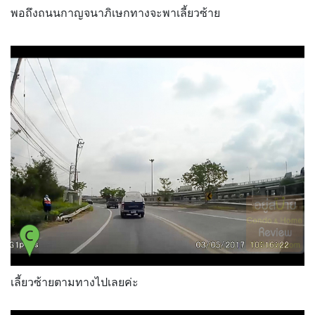
พอถึงถนนกาญจนาภิเษกทางจะพาเลี้ยวซ้าย
เลี้ยวซ้ายตามทางไปเลยค่ะ