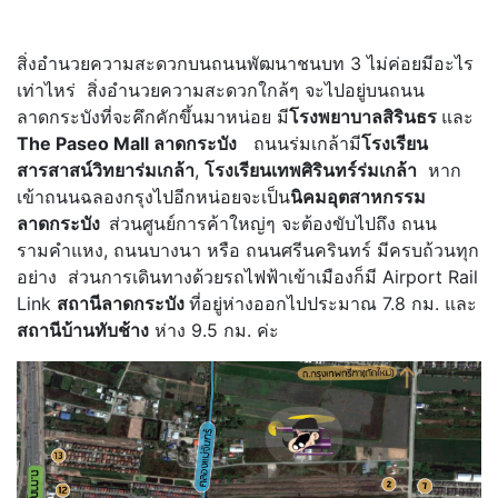
สิ่งอำนวยความสะดวกบนถนนพัฒนาชนบท 3 ไม่ค่อยมีอะไร
เท่าไหร่ สิ่งอำนวยความสะดวกใกล้ๆ จะไปอยู่บนถนน
ลาดกระบังที่จะคึกคักขึ้นมาหน่อย มี
โรงพยาบาลสิรินธร
และ
The Paseo Mall ลาดกระบัง
ถนนร่มเกล้ามี
โรงเรียน
สารสาสน์วิทยาร่มเกล้า
,
โรงเรียนเทพศิรินทร์ร่มเกล้า
หาก
เข้าถนนฉลองกรุงไปอีกหน่อยจะเป็น
นิคมอุตสาหกรรม
ลาดกระบัง
ส่วนศูนย์การค้าใหญ่ๆ จะต้องขับไปถึง ถนน
รามคำแหง, ถนนบางนา หรือ ถนนศรีนครินทร์ มีครบถ้วนทุก
อย่าง ส่วนการเดินทางด้วยรถไฟฟ้าเข้าเมืองก็มี Airport Rail
Link
สถานีลาดกระบัง
ที่อยู่ห่างออกไปประมาณ 7.8 กม. และ
สถานีบ้านทับช้าง
ห่าง 9.5 กม. ค่ะ