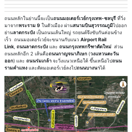
ถนนหลักในย่านนี้จะเป็น
ถนนมอเตอร์เวย์กรุงเทพ-ชลบุรี
ที่วิ่ง
มาจาก
พระราม 9
ในตัวเมือง ผ่าน
สนามบินสุวรรณภูมิ
ไปออก
ย่าน
ลาดกระบัง
เป็นถนนเส้นใหญ่ รถยนต์จึงขับกันค่อนข้าง
เร็ว ถนนมอเตอร์เวย์จะขนานกับแนว
Airport Rail
Link
,
ถนนลาดกระบัง
และ
ถนนกรุงเทพกรีฑาตัดใหม่
ส่วน
ถนนหลักอีก 2 เส้นคือ
ถนนกาญจนาภิเษก
(
วงแหวนตะวัน
ออก
)
และ
ถนนร่มเกล้า
จะวิ่งแนวเหนือใต้ ขึ้นเหนือไป
ถนน
รามคำแหง
และตัดมอเตอร์เวย์ลงไป
ถนนบางนา
ได้