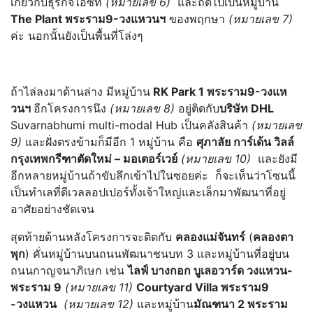
เกี่ยวกับธุรกิจไอซีที
(หมายเลข 6)
และถัดไปเป็นหมู่บ้าน
The Plant พระราม9-วงแหวนฯ
ของพฤกษา
(หมายเลข 7)
ค่ะ นอกนั้นยังเป็นพื้นที่โล่งๆ
ถ้าไล่ลงมาด้านล่าง มีหมู่บ้าน
RK Park 1 พระราม9-วงแห
วนฯ
อีกโครงการนึง
(หมายเลข 8)
อยู่ติดกับ
บริษัท DHL
Suvarnabhumi multi-modal Hub เป็นคลังสินค้า
(หมายเลข
9)
และฝั่งตรงข้ามก็มีอีก 1 หมู่บ้าน คือ
ศุภาลัย การ์เด้น วิลล์
กรุงเทพกรีฑาตัดใหม่ – มอเตอร์เวย์
(หมายเลข 10)
และยังมี
อีกหลายหมู่บ้านถ้าขับลึกเข้าไปในซอยค่ะ ก็จะเห็นว่าโซนนี้
เป็นทำเลที่ดีเวลลอปเปอร์ทั้งเจ้าใหญ่และเล็กมาพัฒนาที่อยู่
อาศัยอย่างชัดเจน
สุดท้ายด้านหลังโครงการจะติดกับ
คลองแม่จันทร์
(
คลองตา
พุก
) คั่นหมู่บ้านบนถนนพัฒนาชนบท 3 และหมู่บ้านที่อยู่บน
ถนนกาญจนาภิเษก เช่น
ไลฟ์ บางกอก บูเลอวาร์ด วงแหวน-
พระราม 9
(หมายเลข 11)
Courtyard Villa พระราม9
-วงแหวน
(หมายเลข 12)
และหมู่บ้าน
มัณฑนา 2 พระราม