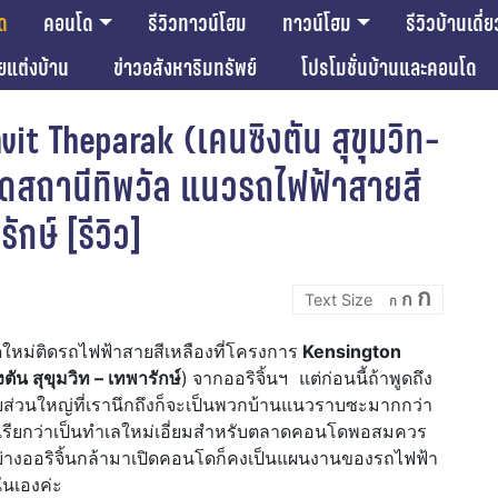
ด
คอนโด
รีวิวทาวน์โฮม
ทาวน์โฮม
รีวิวบ้านเดี่ย
ียแต่งบ้าน
ข่าวอสังหาริมทรัพย์
โปรโมชั่นบ้านและคอนโด
it Theparak (เคนซิงตัน สุขุมวิท-
ิดสถานีทิพวัล แนวรถไฟฟ้าสายสี
กษ์ [รีวิว]
Incre
Reset
Decrease
ก
ก
font
ก
font
font
size.
size.
size.
ดใหม่ติดรถไฟฟ้าสายสีเหลืองที่โครงการ
Kensington
ตัน สุขุมวิท – เทพารักษ์
)
จากออริจิ้นฯ แต่ก่อนนี้ถ้าพูดถึง
ัยส่วนใหญ่ที่เรานึกถึงก็จะเป็นพวกบ้านแนวราบซะมากกว่า
 เรียกว่าเป็นทำเลใหม่เอี่ยมสำหรับตลาดคอนโดพอสมควร
์อย่างออริจิ้นกล้ามาเปิดคอนโดก็คงเป็นแผนงานของรถไฟฟ้า
่นเองค่ะ