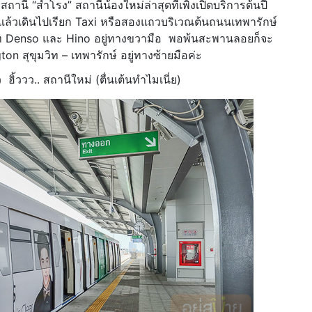
สถานี “สำโรง” สถานีน้องใหม่ล่าสุดที่เพิ่งเปิดบริการต้นปี
 แล้วเดินไปเรียก Taxi หรือสองแถวบริเวณต้นถนนเทพารักษ์
ิษัท Denso และ Hino อยู่ทางขวามือ พอพ้นสะพานลอยก็จะ
 สุขุมวิท – เทพารักษ์ อยู่ทางซ้ายมือค่ะ
ิ้ววว.. สถานีใหม่ (ตื่นเต้นทำไมเนี่ย)