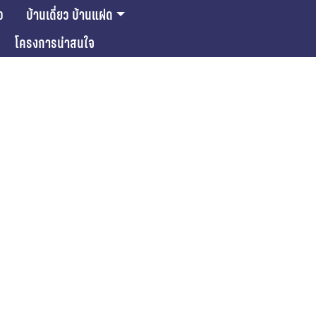
ว
บ้านเดี่ยว บ้านแฝด
โครงการน่าสนใจ
ase