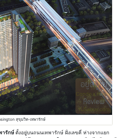
sington สุขุมวิท-เทพารักษ์
พารักษ์
ตั้งอยู่บนถนนเทพารักษ์ ฝั่งเลขคี่ ห่างจากแยก