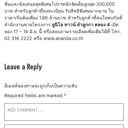
ชั่นและข้อเสนอสุดพิเศษโปรฯหนักจัดเต็มสูงสุด 200,000
บาท สำหรับลูกค้าที่ลงทะเบียน รับสิทธิพิเศษมากมาย ใน
ราคาเริ่มต้นเพียง 1.89 ล้านบาท สำหรับลูกค้าที่สนใจพบกันที่
สำนักงานขายโครงการ
ยูนิโอ ทาวน์ ลำลูกกา คลอง 4
เปิด
จอง 17 – 18 มิ.ย. นี้ หรือสอบถามรายเอียดเพิ่มเติมได้ที่ โทร.
02 316 2222 หรือ www.ananda.co.th
Leave a Reply
อีเมลล์ของท่านจะถูกเก็บเป็นความลับ
Required fields are marked
*