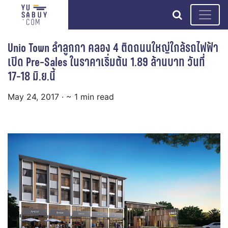
search
Unio Town ลำลูกกา คลอง 4 ติดถนนใหญ่ใกล้รถไฟฟ้า
เปิด Pre-Sales ในราคาเริ่มต้น 1.89 ล้านบาท วันที่
17-18 มิ.ย.นี้
May 24, 2017
· ~ 1 min read