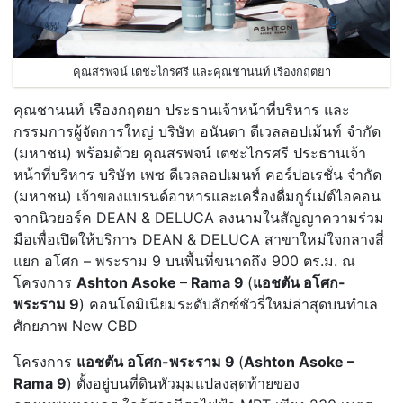
คุณสรพจน์ เตชะไกรศรี และคุณชานนท์ เรืองกฤตยา
คุณชานนท์ เรืองกฤตยา ประธานเจ้าหน้าที่บริหาร และ
กรรมการผู้จัดการใหญ่ บริษัท อนันดา ดีเวลลอปเม้นท์ จำกัด
(มหาชน) พร้อมด้วย คุณสรพจน์ เตชะไกรศรี ประธานเจ้า
หน้าที่บริหาร บริษัท เพซ ดีเวลลอปเมนท์ คอร์ปอเรชั่น จำกัด
(มหาชน) เจ้าของแบรนด์อาหารและเครื่องดื่มกูร์เม่ต์ไอคอน
จากนิวยอร์ค DEAN & DELUCA ลงนามในสัญญาความร่วม
มือเพื่อเปิดให้บริการ DEAN & DELUCA สาขาใหม่ใจกลางสี่
แยก อโศก – พระราม 9 บนพื้นที่ขนาดถึง 900 ตร.ม. ณ
โครงการ
Ashton Asoke – Rama 9
(
แอชตัน อโศก-
พระราม 9
) คอนโดมิเนียมระดับลักซ์ชัวรี่ใหม่ล่าสุดบนทำเล
ศักยภาพ New CBD
โครงการ
แอชตัน อโศก-พระราม 9
(
Ashton Asoke –
Rama 9
) ตั้งอยู่บนที่ดินหัวมุมแปลงสุดท้ายของ