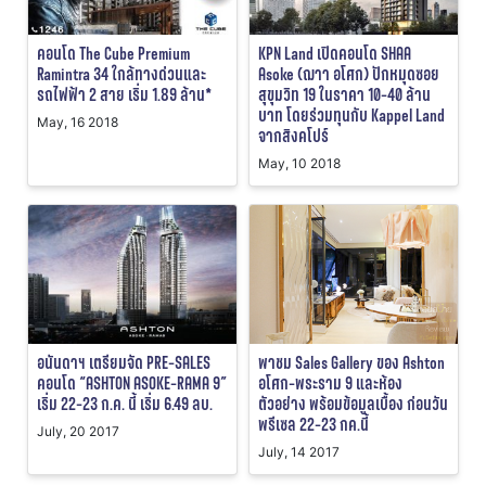
คอนโด The Cube Premium
KPN Land เปิดคอนโด SHAA
Ramintra 34 ใกล้ทางด่วนและ
Asoke (ฌาา อโศก) ปักหมุดซอย
รถไฟฟ้า 2 สาย เริ่ม 1.89 ล้าน*
สุขุมวิท 19 ในราคา 10-40 ล้าน
บาท โดยร่วมทุนกับ Kappel Land
May, 16 2018
จากสิงคโปร์
May, 10 2018
อนันดาฯ เตรียมจัด PRE-SALES
พาชม Sales Gallery ของ Ashton
คอนโด “ASHTON ASOKE-RAMA 9”
อโศก-พระราม 9 และห้อง
เริ่ม 22-23 ก.ค. นี้ เริ่ม 6.49 ลบ.
ตัวอย่าง พร้อมข้อมูลเบื้อง ก่อนวัน
พรีเซล 22-23 กค.นี้
July, 20 2017
July, 14 2017