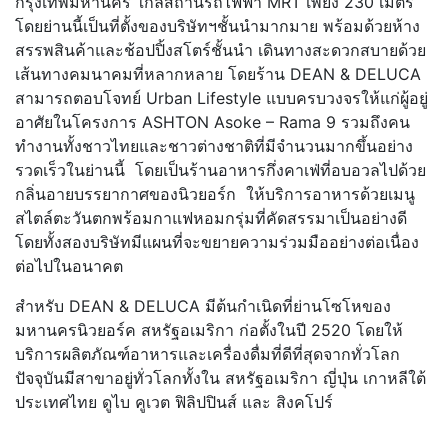
กรุงเทพมหานคร ใกล้สถานีรถไฟฟ้า MRT เพียง 230 เมตร
โดยย่านนี้เป็นที่ตั้งของบริษัทฯชั้นนำมากมาย พร้อมด้วยห้าง
สรรพสินค้าและช้อปปิ้งสโตร์ชั้นนำ เดินทางสะดวกสบายด้วย
เส้นทางคมนาคมที่หลากหลาย โดยร้าน DEAN & DELUCA
สามารถตอบโจทย์ Urban Lifestyle แบบครบวงจรให้แก่ผู้อยู่
อาศัยในโครงการ ASHTON Asoke – Rama 9 รวมถึงคน
ทำงานทั้งชาวไทยและชาวต่างชาติที่มีจำนวนมากขึ้นอย่าง
รวดเร็วในย่านนี้ โดยเป็นร้านอาหารกึ่งคาเฟ่ที่อบอวลไปด้วย
กลิ่นอายบรรยากาศของนิวยอร์ก ให้บริการอาหารด้วยเมนู
สไตล์ตะวันตกพร้อมกาแฟหอมกรุ่มที่คัดสรรมาเป็นอย่างดี
โดยทั้งสองบริษัทมีแผนที่จะขยายความร่วมมืออย่างต่อเนื่อง
ต่อไปในอนาคต
สำหรับ DEAN & DELUCA มีต้นกำเนิดที่ย่านโซโหของ
มหานครนิวยอร์ค สหรัฐอเมริกา ก่อตั้งในปี 2520 โดยให้
บริการผลิตภัณฑ์อาหารและเครื่องดื่มที่ดีที่สุดจากทั่วโลก
ปัจจุบันมีสาขาอยู่ทั่วโลกทั้งใน สหรัฐอเมริกา ญี่ปุ่น เกาหลีใต้
ประเทศไทย ดูไบ คูเวต ฟิลิปปินส์ และ สิงคโปร์