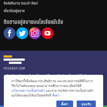
ติดต่อทีมงาน (แนะนำ ติชม)
เกี่ยวกับอยู่สบาย
ติดตามอยู่สบายบนโซเชียลมีเดีย
หน้าหลัก
รีวิวคอนโด
รีวิวทาวน์โฮม
รีวิวบ้านเดี่ยว
วีดีโอรีวิว
เราใช้คุกกี้เพื่อพัฒนาประสิทธิภาพ และประสบการณ์ที่ดีในการ
ไอเดียแต่งบ้าน
ข่าวอสังหาริมทรัพย์
โปรโมชั่นบ้านและคอนโด
ใช้เว็บไซต์ของคุณ คุณสามารถศึกษารายละเอียดได้ที่
นโยบายความเป็นส่วนตัว
และสามารถจัดการความเป็นส่วนตัว
โครงการน่าสนใจ
เองได้ของคุณได้เองโดยคลิกที่
ตั้งค่า
bac
© สงวนลิขสิทธิ์ 2556-2564
ตั้งค่า
ยอมรับ