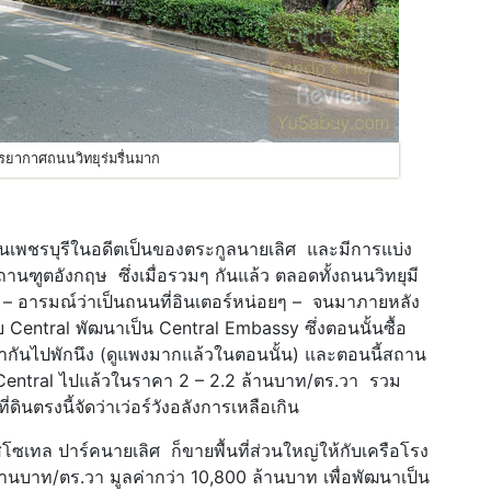
รยากาศถนนวิทยุร่มรื่นมาก
ถนนเพชรบุรีในอดีตเป็นของตระกูลนายเลิศ และมีการแบ่ง
ถานฑูตอังกฤษ ซึ่งเมื่อรวมๆ กันแล้ว ตลอดทั้งถนนวิทยุมี
 อารมณ์ว่าเป็นถนนที่อินเตอร์หน่อยๆ – จนมาภายหลัง
บ Central พัฒนาเป็น Central Embassy ซึ่งตอนนั้นซื้อ
อฮากันไปพักนึง (ดูแพงมากแล้วในตอนนั้น) และตอนนี้สถาน
ห้ Central ไปแล้วในราคา 2 – 2.2 ล้านบาท/ตร.วา รวม
่ดินตรงนี้จัดว่าเว่อร์วังอลังการเหลือเกิน
ิสโซเทล ปาร์คนายเลิศ ก็ขายพื้นที่ส่วนใหญ่ให้กับเครือโรง
านบาท/ตร.วา มูลค่ากว่า 10,800 ล้านบาท เพื่อพัฒนาเป็น