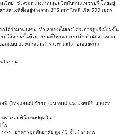
ถนนวิทยุ ช่วงระหว่างถนนสุขุมวิทกับถนนเพชรบุรี โดยอยู่
หน่งที่ตั้งอยู่ห่างจาก BTS สถานีเพลินจิต 600 เมตร
ียกได้ว่ามาแรงค่ะ ทำเลของทั้งสองโครงการดูพรีเมี่ยมขึ้น
ี่ให้เยอะขึ้นด้วย ก่อนที่โครงการจะเปิดสำนักงานขาย
ออกแบบ และเดินเล่นสำรวจทำเลกันก่อนเลยดีกว่า
รกันก่อน
เอพี (ไทยแลนด์) จำกัด (มหาชน) และมิตซูบิชิ เอสเตท
ุ แขวงลุมพินี เขตปทุมวัน
 ไร่
>> อาคารชุดพักอาศัย สูง 43 ชั้น 1 อาคาร