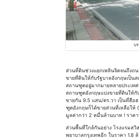
บร
ส่วนที่ดินช่วงแยกเพลินจิตจนถึง
ขายที่ดินให้กับรัฐบาลอังกฤษเป็นส
สถานฑูตอยู่มากมายหลายประเทศ –
สถานฑูตอังกฤษแบ่งขายที่ดินให้กั
ขายกัน 9.5 แสน/ตร.วา เป็นที่ฮื
ฑูตอังกฤษก็ได้ขายส่วนที่เหลือใ
มูลค่ากว่า 2 หมื่นล้านบาท ! ราคาที
ส่วนพื้นที่ใกล้กันอย่าง โรงแรมสว
พยาบาลกรุงเทพอีก ในราคา 1.8 ล้