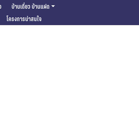
ว
บ้านเดี่ยว บ้านแฝด
โครงการน่าสนใจ
ase