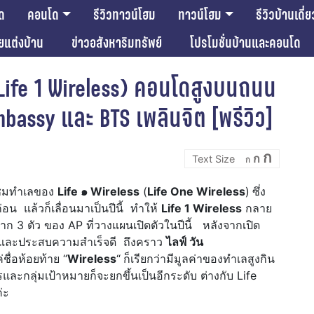
ด
คอนโด
รีวิวทาวน์โฮม
ทาวน์โฮม
รีวิวบ้านเดี่ย
ียแต่งบ้าน
ข่าวอสังหาริมทรัพย์
โปรโมชั่นบ้านและคอนโด
(Life 1 Wireless) คอนโดสูงบนถนน
Embassy และ BTS เพลินจิต [พรีวิว]
Incre
Reset
Decrease
ก
ก
font
ก
font
font
size.
size.
size.
ยวชมทำเลของ
Life ๑ Wireless
(
Life One Wireless
)
ซึ่ง
ก่อน แล้วก็เลื่อนมาเป็นปีนี้ ทำให้
Life 1 Wireless
กลาย
จาก 3 ตัว ของ AP ที่วางแผนเปิดตัวในปีนี้ หลังจากเปิด
o และประสบความสำเร็จดี ถึงคราว
ไลฟ์ วัน
ื่อห้อยท้าย “
Wireless
“
ก็เรียกว่ามีมูลค่าของทำเลสูงกิน
ะกลุ่มเป้าหมายก็จะยกขึ้นเป็นอีกระดับ ต่างกับ Life
่ะ