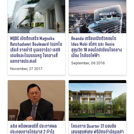
MQDC เปิดตึกเสร็จ Magnolia
Ananda เตรียมเปิดตัวคอนโด
Ratchadamri Boulevard (แมกโน
Ideo Mobi อโศก และ Venio
เลียส์ ราชดำริ บูเลอวาร์ด) เรสซิ
สุขุมวิท 10 คอนโดมิเนียมใจกลาง
เดนซ์และโรมแรมหรู ใจกลางสี่
เมือง ใกล้รถไฟฟ้า
แยกราชประสงค์
September, 06 2016
November, 27 2017
ลลิล พร็อพเพอร์ตี้ ประกาศผล
โครงการ Quarter 31 มอบข้อ
ประกอบการไตรมาส 2 กำไร
เสนอสุดพิเศษ ฟรีบัตรกำนัลมูลค่า