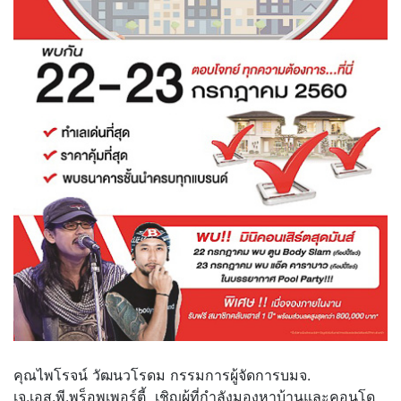
คุณไพโรจน์ วัฒนวโรดม กรรมการผู้จัดการบมจ.
เจ.เอส.พี.พร็อพเพอร์ตี้ เชิญผู้ที่กำลังมองหาบ้านและคอนโด