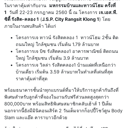
ในราคาคุ้มค่ากับงาน
มหกรรมบ้านและทาวน์โฮม
ครั้งที่
1
วันที่ 22-23 กรกฎาคม 2560 นี้ ณ โครงการ
เจ.เอส.พี.
ซิตี้ รังสิต-คลอง 1
(
J.S.P. City Rangsit Klong 1
) โดย
ภายในงานพบสินค้า ได้แก่
โครงการเจ ทาวน์ รังสิตคลอง 1 ทาวน์โฮม 2ชั้น ติด
ถนนใหญ่ ใกล้ชุมชน เริ่มต้น 1.79 ล้านบาท
โครงการเจ บิซ รังสิตคลอง1 อาคารพาณิชย์ ติดถนน
ใหญ่ ใกล้ชุมชน เริ่มต้น 3.9 ล้านบาท
โครงการเจ วิลล่า รังสิตคลอง1 บ้านแฝดที่เหนือกว่า
บ้านเดี่ยว เริ่มต้น 3.59 ล้านบาทในทำเลที่เด่นที่สุด
ราคาคุ้มค่าที่สุด
พร้อมธนาคารชั้นนำทุกแบรนด์ที่มาให้บริการลูกค้ากันถึงที่
พิเศษสำหรับลูกค้าที่จองในงานรับฟรีส่วนลดสูงสุดกว่า
800,000บาท พร้อมสิทธิพิเศษสมาชิกคลับเฮ้าส์ 1 ปีเต็ม
นอกจากนี้ยังมีมินิคอนเสิร์ต 2 วันเต็มจากก็อปปี้โชว์ตูน Body
Slam และแอ๊ด คาราบาวอีกด้วย