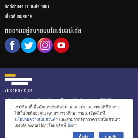
ติดต่อทีมงาน (แนะนำ ติชม)
เกี่ยวกับอยู่สบาย
ติดตามอยู่สบายบนโซเชียลมีเดีย
หน้าหลัก
รีวิวคอนโด
รีวิวทาวน์โฮม
รีวิวบ้านเดี่ยว
วีดีโอรีวิว
เราใช้คุกกี้เพื่อพัฒนาประสิทธิภาพ และประสบการณ์ที่ดีในการ
ไอเดียแต่งบ้าน
ข่าวอสังหาริมทรัพย์
โปรโมชั่นบ้านและคอนโด
ใช้เว็บไซต์ของคุณ คุณสามารถศึกษารายละเอียดได้ที่
นโยบายความเป็นส่วนตัว
และสามารถจัดการความเป็นส่วนตัว
โครงการน่าสนใจ
เองได้ของคุณได้เองโดยคลิกที่
ตั้งค่า
bac
© สงวนลิขสิทธิ์ 2556-2564
ตั้งค่า
ยอมรับ