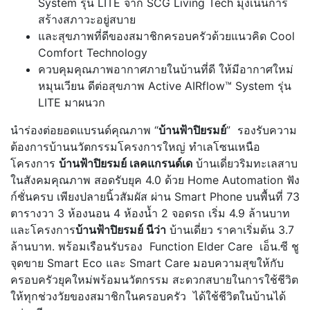
System รุ่น LITE จาก SCG Living Tech มุ่งเน้นการ
สร้างสภาวะอยู่สบาย
และสุขภาพที่ดีของสมาชิกครอบครัวด้วยแนวคิด Cool
Comfort Technology
ควบคุมคุณภาพอากาศภายในบ้านที่ดี ให้มีอากาศใหม่
หมุนเวียน ดีต่อสุขภาพ Active AIRflow™ System รุ่น
LITE มาผนวก
นำร่องต่อยอดแบรนด์คุณภาพ “
บ้านฟ้าปิยรมย์
” รองรับความ
ต้องการบ้านนวัตกรรมโครงการใหญ่ ทำเลโซนเหนือ
โครงการ
บ้านฟ้าปิยรมย์ เลคแกรนด์เด
บ้านเดี่ยวริมทะเลสาบ
ในสังคมคุณภาพ สอดรับยุค 4.0 ด้วย Home Automation ฟัง
ก์ชั่นครบ เพียงปลายนิ้วสัมผัส ผ่าน Smart Phone บนพื้นที่ 73
ตารางวา 3 ห้องนอน 4 ห้องน้ำ 2 จอดรถ เริ่ม 4.9 ล้านบาท
และโครงการ
บ้านฟ้าปิยรมย์ นีว่า
บ้านเดี่ยว ราคาเริ่มต้น 3.7
ล้านบาท. พร้อมเรือนรับรอง Function Elder Care เอ็น.ซี ชู
จุดขาย Smart Eco และ Smart Care มอบความสุขให้กับ
ครอบครัวยุคใหม่พร้อมนวัตกรรม สะดวกสบายในการใช้ชีวิต
ให้ทุกช่วงวัยของสมาชิกในครอบครัว ได้ใช้ชีวิตในบ้านได้