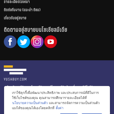
รายละเอียดโฆษณา
ติดต่อทีมงาน (แนะนำ ติชม)
เกี่ยวกับอยู่สบาย
ติดตามอยู่สบายบนโซเชียลมีเดีย
หน้าหลัก
รีวิวคอนโด
รีวิวทาวน์โฮม
รีวิวบ้านเดี่ยว
วีดีโอรีวิว
เราใช้คุกกี้เพื่อพัฒนาประสิทธิภาพ และประสบการณ์ที่ดีในการ
ไอเดียแต่งบ้าน
ข่าวอสังหาริมทรัพย์
โปรโมชั่นบ้านและคอนโด
ใช้เว็บไซต์ของคุณ คุณสามารถศึกษารายละเอียดได้ที่
นโยบายความเป็นส่วนตัว
และสามารถจัดการความเป็นส่วนตัว
โครงการน่าสนใจ
เองได้ของคุณได้เองโดยคลิกที่
ตั้งค่า
bac
© สงวนลิขสิทธิ์ 2556-2564