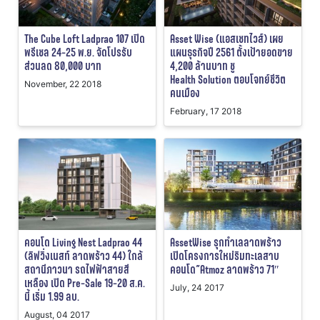
The Cube Loft Ladprao 107 เปิด
Asset Wise (แอสเซทไวส์) เผย
พรีเซล 24-25 พ.ย. จัดโปรรับ
แผนธุรกิจปี 2561 ตั้งเป้ายอดขาย
ส่วนลด 80,000 บาท
4,200 ล้านบาท ชู
Health Solution ตอบโจทย์ชีวิต
November, 22 2018
คนเมือง
February, 17 2018
คอนโด Living Nest Ladprao 44
AssetWise รุกทำเลลาดพร้าว
(ลิฟวิ่งเนสท์ ลาดพร้าว 44) ใกล้
เปิดโครงการใหม่ริมทะเลสาบ
สถานีภาวนา รถไฟฟ้าสายสี
คอนโด”Atmoz ลาดพร้าว 71″
เหลือง เปิด Pre-Sale 19-20 ส.ค.
July, 24 2017
นี้ เริ่ม 1.99 ลบ.
August, 04 2017