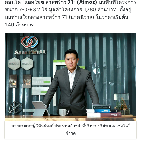
คอนโด
“แอทโมซ ลาดพร้าว
71” (Atmoz)
บนพื้นที่โครงการ
ขนาด 7-0-93.2 ไร่ มูลค่าโครงการ 1,780 ล้านบาท ตั้งอยู่
บนทำเลใจกลางลาดพร้าว 71 (นาคนิวาส) ในราคาเริ่มต้น
1.49 ล้านบาท
นายกรมเชษฐ์ วิพันธ์พงษ์ ประธานเจ้าหน้าที่บริหาร บริษัท แอสเซทไวส์
จำกัด