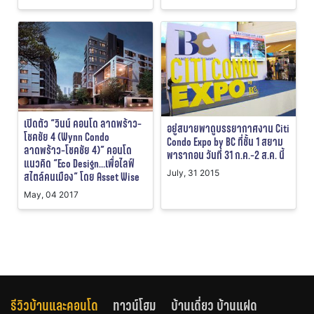
เปิดตัว “วินน์ คอนโด ลาดพร้าว-
อยู่สบายพาดูบรรยากาศงาน Citi
โชคชัย 4 (Wynn Condo
Condo Expo by BC ที่ชั้น 1 สยาม
ลาดพร้าว-โชคชัย 4)” คอนโด
พารากอน วันที่ 31 ก.ค.-2 ส.ค. นี้
แนวคิด “Eco Design…เพื่อไลฟ์
July, 31 2015
สไตล์คนเมือง” โดย Asset Wise
May, 04 2017
รีวิวบ้านและคอนโด
ทาวน์โฮม
บ้านเดี่ยว บ้านแฝด