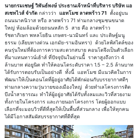
นายกรมเชษฐ์ วิพันธ์พงษ์ ประธานเจ้าหน้าที่บริหาร บริษัท แอ
สเซทไวส์ จำกัด
กล่าวว่า
แอทโมซ ลาดพร้าว 71
ตั้งอยู่บน
ถนนนาคนิวาส หรือ ลาดพร้าว 71 ท่ามกลางชุมชนขนาด
ใหญ่ ห้อมล้อมด้วยถนนหลัก 5 สาย คือ ลาดพร้าว
รัชดาภิเษก พหลโยธิน เกษตร-นวมินทร์ และ ประดิษฐ์มนู
ธรรม (เลียบทางด่วน เอกมัย-รามอินทรา) ด้วยไลฟ์สไตล์ของ
คนรุ่นใหม่ที่ต้องการความสะดวกสบาย คอนโดจึงเป็นตัวเลือก
ที่มาแทนทาวน์เฮ้าส์ ที่ปัจจุบันในย่านนีั้ ราคาสูงถึงกว่า 4
ล้านบาท ต่อยูนิต ทำให้คอนโดระดับราคา 1.5 – 2.5 ล้านบาท
ได้รับการตอบรับเป็นอย่างดี ทั้งนี้ แอทโมซ มีแนวคิดในการ
พัฒนาให้เป็นคอนโดที่ผู้อยู่อาศัยได้พักผ่อนกับบรรยากาศดีๆ
ท่ามกลางความวุ่นวายของเมืองใหญ่ ด้วยทำเลโครงการติด
บึงน้ำสาธารณะ ทำให้ผู้อยู่อาศัยได้รับทั้งลมและวิวที่สวยงาม
ทั้งภายในโครงการ และภายนอกโครงการ โดยผู้ออกแบบ
เลือกที่จะมอบวิวที่ดีที่สุดให้เป็นพื้นที่ส่วนกลาง เพื่อให้ทุกคน
ได้มีโอกาสสัมผัสบรรยากาศที่ดีที่สุด