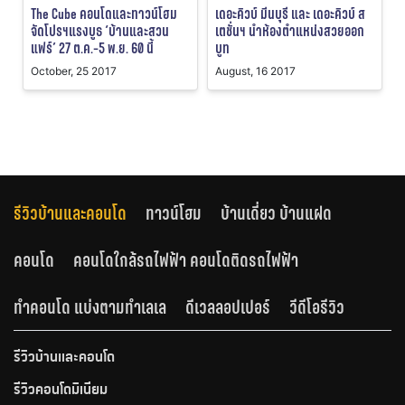
The Cube คอนโดและทาวน์โฮม
เดอะคิวบ์ มีนบุรี และ เดอะคิวบ์ ส
จัดโปรฯแรงบูธ ‘บ้านและสวน
เตชั่นฯ นำห้องตำแหน่งสวยออก
แฟร์’ 27 ต.ค.-5 พ.ย. 60 นี้
บูท
October, 25 2017
August, 16 2017
รีวิวบ้านและคอนโด
ทาวน์โฮม
บ้านเดี่ยว บ้านแฝด
คอนโด
คอนโดใกล้รถไฟฟ้า คอนโดติดรถไฟฟ้า
ทำคอนโด แบ่งตามทำเลเล
ดีเวลลอปเปอร์
วีดีโอรีวิว
รีวิวบ้านและคอนโด
รีวิวคอนโดมิเนียม