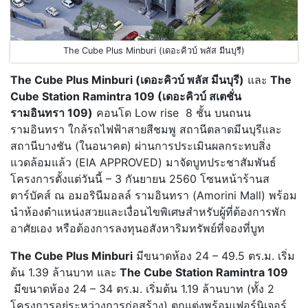
The Cube Plus Minburi (เดอะคิวบ์ พลัส มีนบุรี)
The Cube Plus Minburi (เดอะคิวบ์ พลัส มีนบุรี)
และ
The
Cube Station Ramintra 109 (เดอะคิวบ์ สเตชั่น
รามอินทรา 109)
คอนโด Low rise 8 ชั้น บนถนน
รามอินทรา ใกล้รถไฟฟ้าสายสีชมพู สถานีตลาดมีนบุรีและ
สถานีบางชัน (ในอนาคต) ผ่านการประเมินผลกระทบสิ่ง
แวดล้อมแล้ว (EIA APPROVED) มาจัดบูทประชาสัมพันธ์
โครงการตั้งแต่วันนี้ – 3 กันยายน 2560 โซนหน้าร้านส
ตาร์บัคส์ ณ อมอรินีมอลล์ รามอินทรา (Amorini Mall) พร้อม
นำห้องตำแหน่งสวยและเงื่อนไขพิเศษสำหรับผู้ที่ต้องการพัก
อาศัยเอง หรือต้องการลงทุนอสังหาริมทรัพย์ที่จองที่บูท
The Cube Plus Minburi
มีขนาดห้อง 24 – 49.5 ตร.ม. เริ่ม
ต้น 1.39 ล้านบาท และ
The Cube Station Ramintra 109
มีขนาดห้อง 24 – 34 ตร.ม. เริ่มต้น 1.19 ล้านบาท (ทั้ง 2
โครงการอยู่ระหว่างการก่อสร้าง) ตกแต่งพร้อมเฟอร์นิเจอร์