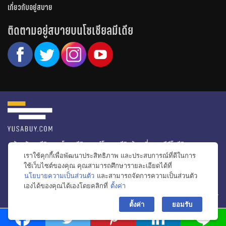
เกี่ยวกับอยู่สบาย
ติดตามอยู่สบายบนโซเชียลมีเดีย
หน้าหลัก
รีวิวคอนโด
รีวิวทาวน์โฮม
รีวิวบ้านเดี่ยว
วีดีโอรีวิว
เราใช้คุกกี้เพื่อพัฒนาประสิทธิภาพ และประสบการณ์ที่ดีในการ
ไอเดียแต่งบ้าน
ข่าวอสังหาริมทรัพย์
โปรโมชั่นบ้านและคอนโด
ใช้เว็บไซต์ของคุณ คุณสามารถศึกษารายละเอียดได้ที่
นโยบายความเป็นส่วนตัว
และสามารถจัดการความเป็นส่วนตัว
โครงการน่าสนใจ
เองได้ของคุณได้เองโดยคลิกที่
ตั้งค่า
bac
© สงวนลิขสิทธิ์ 2556-2564
ตั้งค่า
ยอมรับ