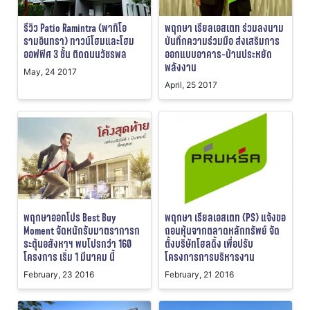
รีวิว Patio Ramintra (พาทิโอ
พฤกษา เรียลเอสเตท ร่วมลงนาม
รามอินทรา) ทาวน์โฮมและโฮม
บันทึกความร่วมมือ ส่งเสริมการ
ออฟฟิศ 3 ชั้น ติดถนนวัชรพล
ออกแบบอาคาร-บ้านประหยัด
พลังงาน
May, 24 2017
April, 25 2017
พฤกษาออกโปร Best Buy
พฤกษา เรียลเอสเตท (PS) แจ้งขอ
Moment จัดหนักรับมาตราการก
ถอนหุ้นจากตลาดหลักทรัพย์ จัด
ระตุ้นอสังหาฯ พบโปรกว่า 160
ตั้งบริษัทโฮลดิ้ง เพื่อปรับ
โครงการ เริ่ม 1 มีนาคม นี้
โครงการการบริหารงาน
February, 23 2016
February, 21 2016