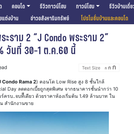
ด
คอนโด
รีวิวทาวน์โฮม
ทาวน์โฮม
รีวิวบ้านเดี่ย
ียแต่งบ้าน
ข่าวอสังหาริมทรัพย์
โปรโมชั่นบ้านและคอนโด
พระราม 2 “J Condo พระราม 2”
วันที่ 30-1 ต.ค.60 นี้
Incre
Reset
Decrease
ก
read
ก
font
ก
font
font
size.
size.
size.
J Condo Rama 2
) คอนโด Low Rise สูง 8 ชั้นใกล้
ial Day ลดดอกเบี้ยถูกสุดพิเศษ จากธนาคารชั้นนำกว่า 10
ร์ครบ..จบทีีเดียว ด้วยราคาห้องเริ่มต้น 1.49 ล้านบาท ใน
คม ณ สำนักงานขาย