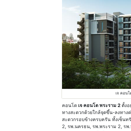
เจ คอนโ
คอนโด
เจ คอนโด พระราม 2
ตั้ง
ทางสะดวกด้วยใกล้จุดขึ้น-ลงทาง
สะดวกรอบข้างครบครัน ทั้งเซ็นท
2, รพ.นครธน, รพ.พระราม 2, รพ.บ