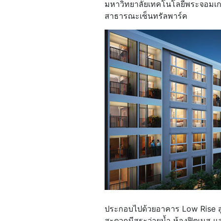
มหาวิทยาลัยเทคโนโลยีพระจอมเกล้
สาธารณะเซ็นทรัลพาร์ค
ประกอบไปด้วยอาคาร Low Rise สู
สะดวกมีสระว่ายน้ำ ห้องฟิตเนส แ