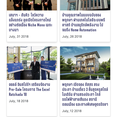
เสนาฯ – ฮันคิว โชว์ความ
บ้านคุณภาพในแบบฉบับของ
แข็งแกร่ง ลุยเปิดโครงการใหม่
พฤกษา ผ่านเทคโนโลยีระบบพรี
อย่างต่อเนื่อง Niche Mono เมกะ
คาสท์ บ้านอนุรักษ์พลังงาน ไป
บางนา
จนถึง Home Automation
July, 31 2018
July, 26 2018
ออลล์ อินสไปร์ฯ เตรียมจัดงาน
พฤกษา เปิดจอง ภัสสร สรง
Pre-Sale โครงการ The Excel
ประภา บ้านเดี่ยว 3 ชั้นสุดหรูสไตล์
Ratchada 18
โมเดิร์น ย่านสรงประภา ใกล้
รถไฟฟ้าสายสีแดง สถานี
July, 18 2018
ดอนเมือง และทางพิเศษอุดรรัถยา
July, 12 2018