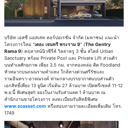
บริษัท เอสซี แอสเสท คอร์ปอเรชั่น จำกัด (มหาชน) แนะนำ
โครงการใหม่ “
เดอะ เจนทริ พระราม 9
” (
The Gentry
Rama 9
) คฤหาสน์นิวซีรี่ส์ วิลล่าหรู 3 ชั้น สไตล์ Urban
Sanctuary พร้อม Private Pool และ Private Lift ส่วนตัว
บนทำเลศักยภาพ เพียง 3.5 กม. จากทองหล่อ ติด Foodland
หัวหมากบนถนนรามคำแหง ใกล้ทางด่วนศรีรัชและ
รามอินทรา-อาจณรงค์ ท่ามกลางบรรยากาศแบบส่วนตัว
เอกสิทธิ์เพียง 13 ยูนิต เริ่มต้น 27 ล้านบาท เปิดพรีเซลส์ 11-12
พ.ย.นี้ พิเศษสุด!! จองในงานรับส่วนลด 1 ล้านบาท ณ
สำนักงานขายโครงการ ลงทะเบียนรับสิทธิพิเศษ
www.scasset.com
หรือสอบถามรายละเอียดเพิ่มเติม โทร.
1749