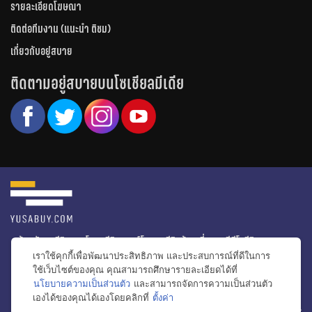
รายละเอียดโฆษณา
ติดต่อทีมงาน (แนะนำ ติชม)
เกี่ยวกับอยู่สบาย
ติดตามอยู่สบายบนโซเชียลมีเดีย
หน้าหลัก
รีวิวคอนโด
รีวิวทาวน์โฮม
รีวิวบ้านเดี่ยว
วีดีโอรีวิว
เราใช้คุกกี้เพื่อพัฒนาประสิทธิภาพ และประสบการณ์ที่ดีในการ
ไอเดียแต่งบ้าน
ข่าวอสังหาริมทรัพย์
โปรโมชั่นบ้านและคอนโด
ใช้เว็บไซต์ของคุณ คุณสามารถศึกษารายละเอียดได้ที่
นโยบายความเป็นส่วนตัว
และสามารถจัดการความเป็นส่วนตัว
โครงการน่าสนใจ
เองได้ของคุณได้เองโดยคลิกที่
ตั้งค่า
bac
© สงวนลิขสิทธิ์ 2556-2564