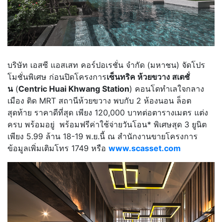
บริษัท เอสซี แอสเสท คอร์ปอเรชั่น จำกัด (มหาชน) จัดโปร
โมชั่นพิเศษ ก่อนปิดโครงการ
เซ็นทริค ห้วยขวาง สเตชั่
น
(
Centric Huai Khwang Station
) คอนโดทำเลใจกลาง
เมือง ติด MRT สถานีห้วยขวาง พบกับ 2 ห้องนอน ล็อต
สุดท้าย ราคาดีที่สุด เพียง 120,000 บาทต่อตารางเมตร แต่ง
ครบ พร้อมอยู่ พร้อมฟรีค่าใช้จ่ายวันโอน* พิเศษสุด 3 ยูนิต
เพียง 5.99 ล้าน 18-19 พ.ย.นี้ ณ สำนักงานขายโครงการ
ข้อมูลเพิ่มเติมโทร 1749 หรือ
www.scasset.com