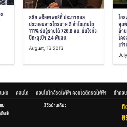
eo
ลลิล พร็อพเพอร์ตี้ ประกาศผล
โคร
0
ประกอบการไตรมาส 2 กำไรเติบโต
สุดพ
111% รับรู้รายได้ 720.8 ลบ. มั่นใจทั้ง
ล้าน
ปีทะลุเป้า 2.4 พันลบ.
โคร
เท่าน
August, 16 2016
Jul
านแฝด
คอนโด
คอนโดใกล้รถไฟฟ้า คอนโดติดรถไฟฟ้า
ทำคอน
ติ
ียม
รีวิวบ้านเดี่ยว
ทรัพย์
0