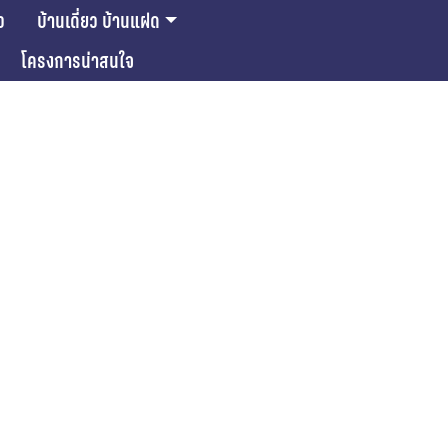
ว
บ้านเดี่ยว บ้านแฝด
โครงการน่าสนใจ
ase