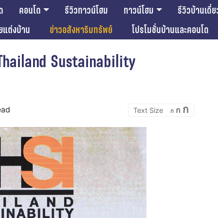
ด
คอนโด
รีวิวทาวน์โฮม
ทาวน์โฮม
รีวิวบ้านเดี่ย
ียแต่งบ้าน
ข่าวอสังหาริมทรัพย์
โปรโมชั่นบ้านและคอนโด
Thailand Sustainability
Incre
Reset
Decrease
ก
ead
ก
font
ก
font
font
size.
size.
size.