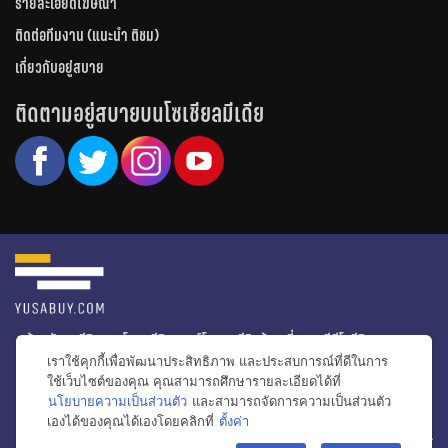
รายละเอียดโฆษณา
ติดต่อทีมงาน (แนะนำ ติชม)
เกี่ยวกับอยู่สบาย
ติดตามอยู่สบายบนโซเชียลมีเดีย
หน้าหลัก
รีวิวคอนโด
รีวิวทาวน์โฮม
รีวิวบ้านเดี่ยว
วีดีโอรีวิว
เราใช้คุกกี้เพื่อพัฒนาประสิทธิภาพ และประสบการณ์ที่ดีในการ
ไอเดียแต่งบ้าน
ข่าวอสังหาริมทรัพย์
โปรโมชั่นบ้านและคอนโด
ใช้เว็บไซต์ของคุณ คุณสามารถศึกษารายละเอียดได้ที่
นโยบายความเป็นส่วนตัว
และสามารถจัดการความเป็นส่วนตัว
โครงการน่าสนใจ
เองได้ของคุณได้เองโดยคลิกที่
ตั้งค่า
bac
© สงวนลิขสิทธิ์ 2556-2564