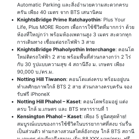
Automatic Parking และสิ่งอำนวยความสะดวกครบ
ครัน เพียง 40 เมตร จาก BTS เสนานิคม
KnightsBridge Prime Ratchayothin
: Plus Your
Life, Plus MORE Room เพื่อการใช้ชีวิตที่มากกว่า ด้วย
ห้องที่ใหญ่กว่า พร้อมห้องเพดานสูง 3 เมตร สะดวกทุก
การเดินทาง เชื่อมต่อรถไฟฟ้า 3 สาย
KnightsBridge Phaholyothin Interchange
: คอนโด
ใหม่ติดรถไฟฟ้า 2 สาย พร้อมพื้นที่ส่วนกลางกว่า 2 ไร่
กับ 30 รูปแบบความสุข 4 สถานีถึง ม. เกษตร เพียง
90,000 บ./ตร.ม.
Notting Hill Tiwanon
: คอนโดแต่งครบ พร้อมอยู่บน
ทำเลศักยภาพใกล้ BTS 2 สาย ส่วนกลางครบครัน จอง
รับฟรี iPhoneX
Notting Hill Phahol – Kaset
: คอนโดพร้อมอยู่ แต่ง
ครบ ใกล้ ม.เกษตร และ BTS ทหารราบที่ 1
Kensington Phahol – Kaset
: เพียง 5 ยูนิตสุดท้าย!
สมบูรณ์แบบของการใช้ชีวิตในบรรยากาศที่สงบ ร่มรื่น
เป็นส่วนตัว ท่ามกลางสวนสไตล์อังกฤษ ใกล้ BTS สถานี
ม.เกษตร ต่อเดียวถึงสยาม เริ่ม 88,XXX บาท/ตรม. ฟรี