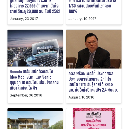
สู่ตลาดทุก segment รวม 17
อาคารสำนักงานใหม่ในไตรมาส
โครงการ 27,000 ล้านบาท มั่นใจ
1/60 หลังปล่อยพื้นที่เช่าครบ
รายได้ทะลุ 20,000 ลบ. ในปี 2562
100%
January, 23 2017
January, 10 2017
Ananda เตรียมเปิดตัวคอนโด
ลลิล พร็อพเพอร์ตี้ ประกาศผล
Ideo Mobi อโศก และ Venio
ประกอบการไตรมาส 2 กำไร
สุขุมวิท 10 คอนโดมิเนียมใจกลาง
เติบโต 111% รับรู้รายได้ 720.8
เมือง ใกล้รถไฟฟ้า
ลบ. มั่นใจทั้งปีทะลุเป้า 2.4 พันลบ.
September, 06 2016
August, 16 2016