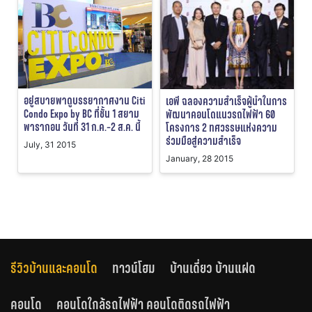
อยู่สบายพาดูบรรยากาศงาน Citi
เอพี ฉลองความสำเร็จผู้นำในการ
Condo Expo by BC ที่ชั้น 1 สยาม
พัฒนาคอนโดแนวรถไฟฟ้า 60
พารากอน วันที่ 31 ก.ค.-2 ส.ค. นี้
โครงการ 2 ทศวรรษแห่งความ
ร่วมมือสู่ความสำเร็จ
July, 31 2015
January, 28 2015
รีวิวบ้านและคอนโด
ทาวน์โฮม
บ้านเดี่ยว บ้านแฝด
คอนโด
คอนโดใกล้รถไฟฟ้า คอนโดติดรถไฟฟ้า