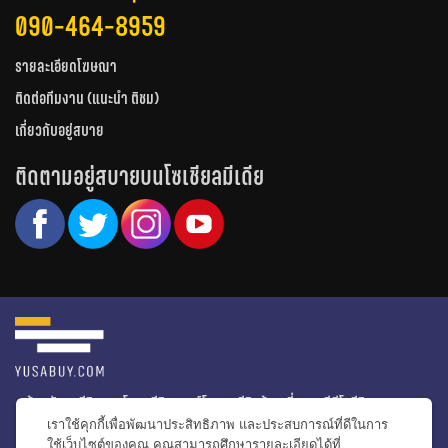
090-464-8959
รายละเอียดโฆษณา
ติดต่อทีมงาน (แนะนำ ติชม)
เกี่ยวกับอยู่สบาย
ติดตามอยู่สบายบนโซเชียลมีเดีย
หน้าหลัก
รีวิวคอนโด
รีวิวทาวน์โฮม
รีวิวบ้านเดี่ยว
วีดีโอรีวิว
เราใช้คุกกี้เพื่อพัฒนาประสิทธิภาพ และประสบการณ์ที่ดีในการ
ไอเดียแต่งบ้าน
ข่าวอสังหาริมทรัพย์
โปรโมชั่นบ้านและคอนโด
ใช้เว็บไซต์ของคุณ คุณสามารถศึกษารายละเอียดได้ที่