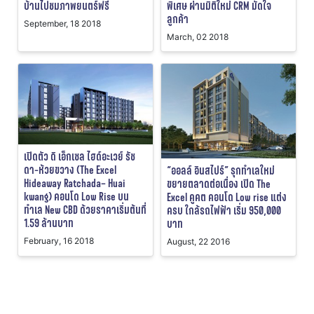
บ้านไปชมภาพยนตร์ฟรี
พิเศษ ผ่านมิติใหม่ CRM มัดใจ
ลูกค้า
September, 18 2018
March, 02 2018
เปิดตัว ดิ เอ็กเซล ไฮด์อะเวย์ รัช
ดา-ห้วยขวาง (The Excel
“ออลล์ อินสไปร์” รุกทำเลใหม่
Hideaway Ratchada– Huai
ขยายตลาดต่อเนื่อง เปิด The
kwang) คอนโด Low Rise บน
Excel คูคต คอนโด Low rise แต่ง
ทำเล New CBD ด้วยราคาเริ่มต้นที่
ครบ ใกล้รถไฟฟ้า เริ่ม 950,000
1.59 ล้านบาท
บาท
February, 16 2018
August, 22 2016