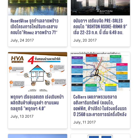
AssetWise รุกทำเลลาดพร้าว
อนันดาฯ เตรียมจัด PRE-SALES
เปิดโครงการใหม่ริมทะเลสาบ
คอนโด “ASHTON ASOKE-RAMA 9”
คอนโด”Atmoz ลาดพร้าว 71″
เริ่ม 22-23 ก.ค. นี้ เริ่ม 6.49 ลบ.
July, 24 2017
July, 20 2017
พฤกษา เรียลเอสเตท เร่งเดินหน้า
Colliers เผยภาพรวมตลาด
ผลิตสินค้าเพิ่มมูลค่า ตามแผน
อสังหาริมทรัพย์ (คอนโด,
กลยุทธ์ “พฤกษา 4.0”
ออฟฟิศ, ค้าปลีก) ในช่วงครึ่งแรก
ปี 2560 และคาดการณ์ครึ่งปีหลัง
July, 13 2017
July, 11 2017