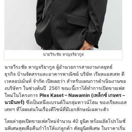
นายวีระชัย หาญจริยากูล
นายวีระชัย หาญจริยากูล ผู้อำนวยการสายงานกลยุทธ์
ธุรกิจ บ้านจัดสรรและอาคารพาณิชย์ บริษัท เรียลแอสเสท ดี
เวลลอปเม้นท์ จำกัด เปิดเผยว่า สำหรับแผนการดำเนินงานขอ
งบริษัทฯ ในช่วงต้นปี 2561 ขณะนี้เราได้ทำการเปิดขายเฟส
ใหม่ในโครงการ
Plex Kaset – Nawamin (
เพล็กซ์ เกษตร –
นวมินทร์)
ซึ่งเป็นหนึ่งแบรนด์ในกลุ่มทาวน์โฮม ของเรียลแอส
เสทฯ ที่โดดเด่นในเรื่องดีไซน์ที่มีเอกลักษณ์เฉพาะตัว
โดยล่าสุดเปิดขายเฟสใหม่จำนวน 40 ยูนิต พร้อมอัดโปรโมชั่
นพิเศษสุดเพื่อคืนกำไรให้แก่ลูกค้า คัดยูนิตพิเศษ ในราคาเริ่ม